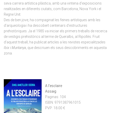
seva carrera artística plàstica, amb una vintena d’exposicions
realitzades en diferents ciutats, com Barcelona, Nova York i el
Regne Unit.
Des de ben jove, ha compaginat les feines artístiques amb les
d’arqueologia i ha descobert centenars d’estructures
prehistòriques. Ja el 1985 va iniciar els primers treballs de recerca
de vestigis prehistòrics al terme de Queralbs, al Ripollès. Fruit
d’aquest treball, ha publicat articles a les revistes especialitzades
Ibix
i
Muntanya
, que descriuen els seus descobriments en aquesta
zona.
A l'esclaire
Assaig
Paginas:
104
ISBN:
9791387961015
PVP:
18.00 €