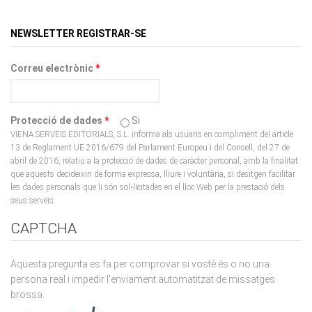
NEWSLETTER REGISTRAR-SE
Correu electrònic
*
Protecció de dades
*
Si
VIENA SERVEIS EDITORIALS, S.L. informa als usuaris en compliment del article
13 de Reglament UE 2016/679 del Parlament Europeu i del Consell, del 27 de
abril de 2016, relatiu a la protecció de dades de caràcter personal, amb la finalitat
que aquests decideixin de forma expressa, lliure i voluntària, si desitgen facilitar
les dades personals que li són sol•licitades en el lloc Web per la prestació dels
seus serveis.
CAPTCHA
Aquesta pregunta es fa per comprovar si vostè és o no una
persona real i impedir l'enviament automatitzat de missatges
brossa.