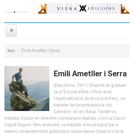
Vés al contingut
INICI
Inici
Emili Ametller i Serra
NOSALTRES
Emili Ametller i Serra
DISTRIBUÏDORA
(Barcelona, 1961). Després de graduar-
PREMIS
se a l’Escola d’Arts i Oficis amb
l’especialització de tècnica al fresc, va
treballar de funambulista al circ
CONTACTE
Galindos i al circ Raluy. També va
treballar d’actor en diferents companyies teatrals, com La Claca i
Dagoll Dagom. Més endavant, va treballar d’escenògraf per a
teatres i esdeveniments publicitaris sense deixar d’exercir mai la