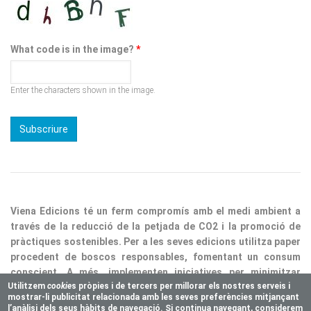
What code is in the image?
*
Enter the characters shown in the image.
Viena Edicions té un ferm compromís amb el medi ambient a
través de la reducció de la petjada de CO2 i la promoció de
pràctiques sostenibles. Per a les seves edicions utilitza paper
procedent de boscos responsables, fomentant un consum
conscient. A més, implementen iniciatives per minimitzar
residus i optimitzar processos, consolidant així la nostra
responsabilitat ecològica.
Utilitzem
cookie
s pròpies i de tercers per millorar els nostres serveis i
mostrar-li publicitat relacionada amb les seves preferències mitjançant
Copyright © 2025 Vienaeditorial.com. All rights reserved
l’anàlisi dels seus hàbits de navegació. Si continua navegant, considerem