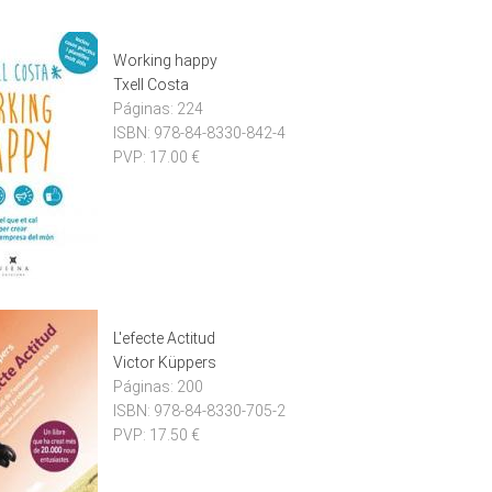
Working happy
Txell Costa
Páginas:
224
ISBN:
978-84-8330-842-4
PVP:
17.00 €
L'efecte Actitud
Victor Küppers
Páginas:
200
ISBN:
978-84-8330-705-2
PVP:
17.50 €