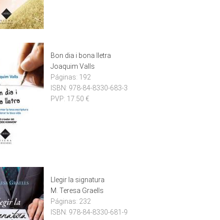
Bon dia i bona lletra
Joaquim Valls
Páginas:
192
ISBN:
978-84-8330-683-3
PVP:
17.50 €
Llegir la signatura
M. Teresa Graells
Páginas:
232
ISBN:
978-84-8330-681-9