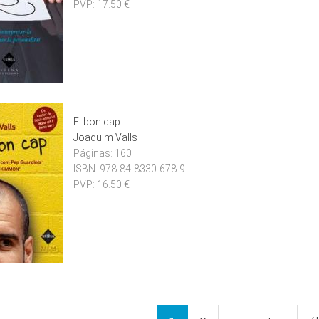
PVP:
17.50 €
El bon cap
Joaquim Valls
Páginas:
160
ISBN:
978-84-8330-678-9
PVP:
16.50 €
nes