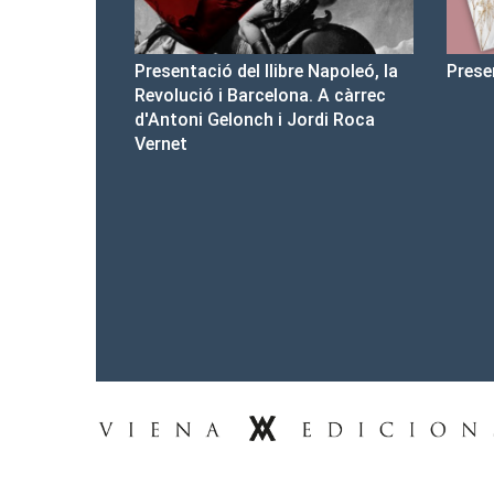
llibre Napoleó, la
Presentació del Club Victòria
celona. A càrrec
h i Jordi Roca
Tel.: 93-453.55.00
premsa@vienaedicions.com
viena@vienaedicions.com