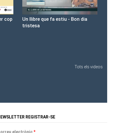
- Bon dia
Presentació de Les Fures a la
Llibreria Ona.
Tots els videos
EWSLETTER REGISTRAR-SE
orreu electrònic
*