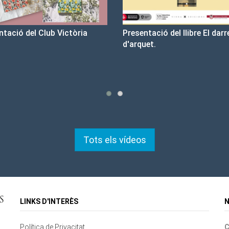
Presentació del llibre El darrer cop
Un llibre que fa estiu 
d'arquet.
tristesa
Tots els vídeos
LINKS D'INTERÈS
N
Política de Privacitat
C
Contacte
Mapa del lloc
Cookies