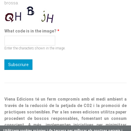
What code is in the image?
*
Enter the characters shown in the image.
Viena Edicions té un ferm compromís amb el medi ambient a
través de la reducció de la petjada de CO2 i la promoció de
pràctiques sostenibles. Per a les seves edicions utilitza paper
procedent de boscos responsables, fomentant un consum
conscient. A més, implementen iniciatives per minimitzar
residus i optimitzar processos, consolidant així la nostra
responsabilitat ecològica.
Utilitzem
cookie
s pròpies i de tercers per millorar els nostres serveis i