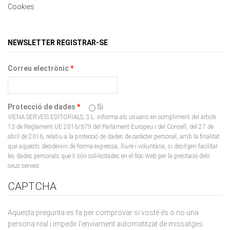
NEWSLETTER REGISTRAR-SE
Correu electrònic
*
Protecció de dades
*
Si
VIENA SERVEIS EDITORIALS, S.L. informa als usuaris en compliment del article
13 de Reglament UE 2016/679 del Parlament Europeu i del Consell, del 27 de
abril de 2016, relatiu a la protecció de dades de caràcter personal, amb la finalitat
que aquests decideixin de forma expressa, lliure i voluntària, si desitgen facilitar
les dades personals que li són sol•licitades en el lloc Web per la prestació dels
seus serveis.
CAPTCHA
Aquesta pregunta es fa per comprovar si vostè és o no una
persona real i impedir l'enviament automatitzat de missatges
brossa.