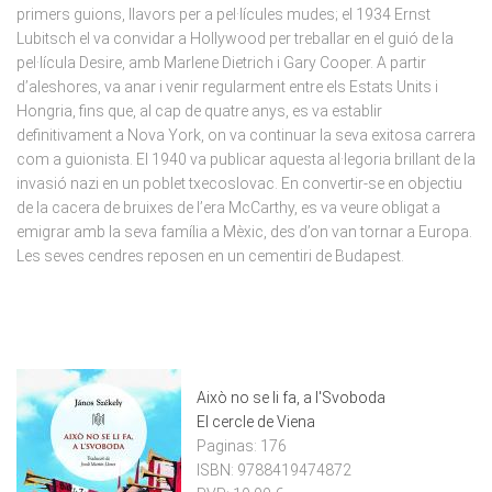
primers guions, llavors per a pel·lícules mudes; el 1934 Ernst
Lubitsch el va convidar a Hollywood per treballar en el guió de la
pel·lícula Desire, amb Marlene Dietrich i Gary Cooper. A partir
d’aleshores, va anar i venir regularment entre els Estats Units i
Hongria, fins que, al cap de quatre anys, es va establir
definitivament a Nova York, on va continuar la seva exitosa carrera
com a guionista. El 1940 va publicar aquesta al·legoria brillant de la
invasió nazi en un poblet txecoslovac. En convertir-se en objectiu
de la cacera de bruixes de l’era McCarthy, es va veure obligat a
emigrar amb la seva família a Mèxic, des d’on van tornar a Europa.
Les seves cendres reposen en un cementiri de Budapest.
Això no se li fa, a l'Svoboda
El cercle de Viena
Paginas:
176
ISBN:
9788419474872