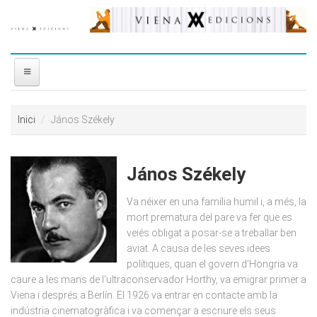
Vés al contingut
INICI
Inici
János Székely
NOSALTRES
János Székely
DISTRIBUÏDORA
Va néixer en una família humil i, a més, la
PREMIS
mort prematura del pare va fer que es
veiés obligat a posar-se a treballar ben
aviat. A causa de les seves idees
CONTACTE
polítiques, quan el govern d’Hongria va
caure a les mans de l’ultraconservador Horthy, va emigrar primer a
Viena i després a Berlín. El 1926 va entrar en contacte amb la
indústria cinematogràfica i va començar a escriure els seus