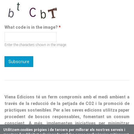
What code is in the image?
*
Enter the characters shown in the image.
Viena Edicions té un ferm compromís amb el medi ambient a
través de la reducció de la petjada de CO2 i la promoció de
pràctiques sostenibles. Per a les seves edicions utilitza paper
procedent de boscos responsables, fomentant un consum
conscient. A més, implementen iniciatives per minimitzar
residus i optimitzar processos, consolidant així la nostra
responsabilitat ecològica.
Utilitzem
cookie
s pròpies i de tercers per millorar els nostres serveis i