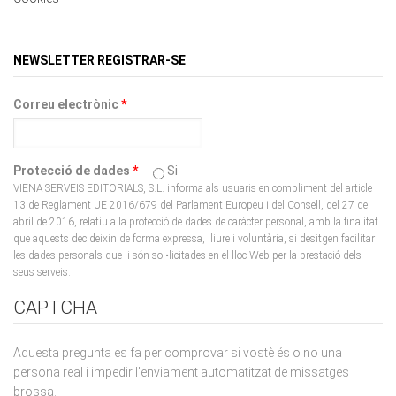
NEWSLETTER REGISTRAR-SE
Correu electrònic
*
Protecció de dades
*
Si
VIENA SERVEIS EDITORIALS, S.L. informa als usuaris en compliment del article
13 de Reglament UE 2016/679 del Parlament Europeu i del Consell, del 27 de
abril de 2016, relatiu a la protecció de dades de caràcter personal, amb la finalitat
que aquests decideixin de forma expressa, lliure i voluntària, si desitgen facilitar
les dades personals que li són sol•licitades en el lloc Web per la prestació dels
seus serveis.
CAPTCHA
Aquesta pregunta es fa per comprovar si vostè és o no una
persona real i impedir l'enviament automatitzat de missatges
brossa.