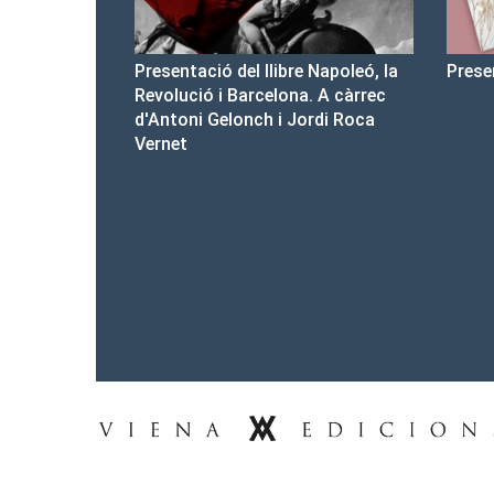
bre Napoleó, la
Presentació del Club Victòria
Pr
ona. A càrrec
d'
 Jordi Roca
Tel.: 93-453.55.00
premsa@vienaedicions.com
viena@vienaedicions.com