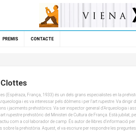
PREMIS
CONTACTE
 Clottes
tes (Espéraza, França, 1933) és un dels grans especialistes en la prehist
rqueologia i es va interessar pels dòlmens i per l’art rupestre. Va dirigir 
ns i jaciments prehistòrics. Va ser inspector general d’Arqueologia i a
d’art rupes­tre prehistòric del Ministeri de Cultura de França. Està jubilat, p
actiu com a col·laborador de camp. És autor de llibres d’informació per 
s sobre la prehis­tòria. Aquest, el va escriure per respondre les preguntes
.