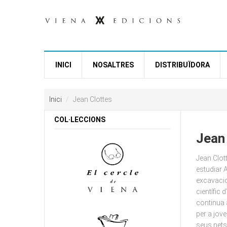
Vés al contingut
INICI
NOSALTRES
DISTRIBUÏDORA
Inici
Jean Clottes
COL·LECCIONS
Jean
Jean Clot
estudiar A
excavacio
científic 
continua 
per a jove
seus nets