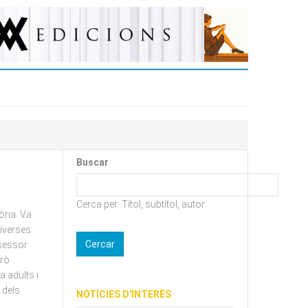
Buscar
Cerca per: Títol, subtítol, autor
òria. Va
diverses
ssessor
erò
a adults i
 dels
NOTÍCIES D'INTERÈS