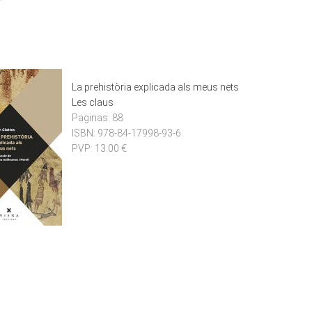
La prehistòria explicada als meus nets
Les claus
Paginas:
88
ISBN:
978-84-17998-93-6
PVP:
13.00 €