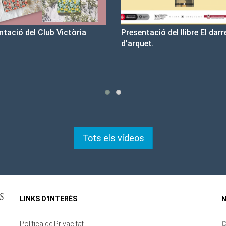
esentació del llibre El darrer cop
Un llibre que fa estiu - B
arquet.
tristesa
Tots els vídeos
LINKS D'INTERÈS
N
Política de Privacitat
C
Contacte
Mapa del lloc
Cookies