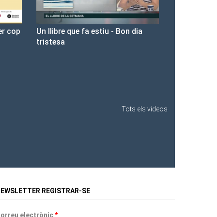
on dia
Presentació de Les Fures a la
Llibreria Ona.
Tots els videos
EWSLETTER REGISTRAR-SE
orreu electrònic
*