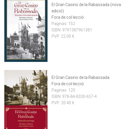
El Gran Casino de la Rabassada (nova
edició)
Fora de col·lecció
Paginas:
152
ISBN:
9791387961381
PVP:
22.00 €
El Gran Casino de la Rabassada
Fora de col·lecció
Paginas:
120
ISBN:
978-84-8330-657-4
PVP:
20.40 €