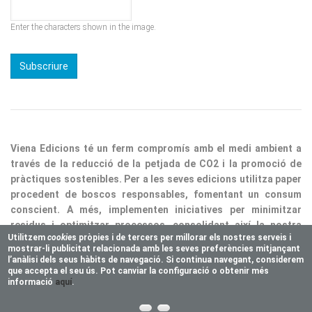
Enter the characters shown in the image.
Viena Edicions té un ferm compromís amb el medi ambient a
través de la reducció de la petjada de CO2 i la promoció de
pràctiques sostenibles. Per a les seves edicions utilitza paper
procedent de boscos responsables, fomentant un consum
conscient. A més, implementen iniciatives per minimitzar
residus i optimitzar processos, consolidant així la nostra
responsabilitat ecològica.
Utilitzem
cookie
s pròpies i de tercers per millorar els nostres serveis i
mostrar-li publicitat relacionada amb les seves preferències mitjançant
Copyright © 2025 Vienaeditorial.com. All rights reserved
l’anàlisi dels seus hàbits de navegació. Si continua navegant, considerem
Responsive theme, developed by
easy&WEB
que accepta el seu ús. Pot canviar la configuració o obtenir més
informació
aquí
.