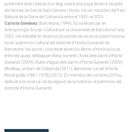
juntament amb l’estudi d’un litigi sobre una peça de terra situada
als termes de Sarrià-Sant Gervasi i Horta. Va ser voluntari del Parc
Natural de la Serra de Collserola entre el 1993 i el 2015.
Carlota Giménez
(Barcelona, 1949). Es va llicenciar en
Antropologia Social i Cultural per la Universitat de Barcelona l’any
2002. Ha treballat en diversos projectes de recerca sobre història
local i patrimoni cultural del districte d’Hor­ta-Guinardó de
Barcelona. Ha escrit i coordinat diversos llibres d’història local,
entre els quals destaquen
Riera, torrents i fonts dels barris d’Horta-
Guinardó
(2009),
Rutes d’aigua dels barris d’Hor­ta-Guinardó
(2009),
Montbau, un barri de Collserola
(2011),
Barcelona. La vall d’Horta.
Recull gràfic (1861-1978)
(2012). És mem­bre del col·lectiu El Pou,
dedicat a la recerca i la divulgació de la història i el patrimoni del
districte d’Horta-Guinardó.