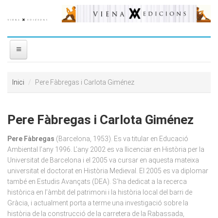
Vés al contingut
INICI
Inici
Pere Fàbregas i Carlota Giménez
NOSALTRES
Pere Fàbregas i Carlota Giménez
DISTRIBUÏDORA
Pere Fàbregas
(Barcelona, 1953). Es va titular en Educació
PREMIS
Ambiental l’any 1996. L’any 2002 es va llicenciar en Història per la
Universitat de Barcelona i el 2005 va cursar en aquesta mateixa
universitat el doctorat en Història Medieval. El 2005 es va diplomar
CONTACTE
també en Estudis Avançats (DEA). S’ha dedicat a la recerca
històrica en l’àmbit del patrimoni i la història local del barri de
Gràcia, i actualment porta a terme una investigació sobre la
història de la construcció de la carretera de la Rabassada,