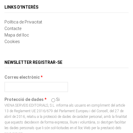
Política de Privacitat
Contacte
Mapa del lloc
Cookies
NEWSLETTER REGISTRAR-SE
Correu electrònic
*
Protecció de dades
*
Si
VIENA SERVEIS EDITORIALS, S.L. informa als usuaris en compliment del article
13 de Reglament UE 2016/679 del Parlament Europeu i del Consell, del 27 de
abril de 2016, relatiu a la protecció de dades de caràcter personal, amb la finalitat
que aquests decideixin de forma expressa, lliure i voluntària, si desitgen facilitar
les dades personals que li són sol•licitades en el lloc Web per la prestació dels
seus serveis.
CAPTCHA