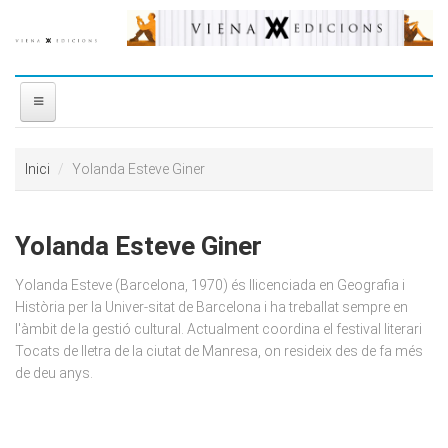
Vés al contingut
INICI
Inici
Yolanda Esteve Giner
NOSALTRES
Yolanda Esteve Giner
DISTRIBUÏDORA
Yolanda Esteve (Barcelona, 1970) és llicenciada en Geografia i
PREMIS
Història per la Univer-sitat de Barcelona i ha treballat sempre en
l'àmbit de la gestió cultural. Actualment coordina el festival literari
Tocats de lletra de la ciutat de Manresa, on resideix des de fa més
CONTACTE
de deu anys.