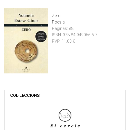
Zero
Poesia
Paginas:
88
ISBN:
978-84-949066-5-7
PVP:
11.00 €
COL·LECCIONS