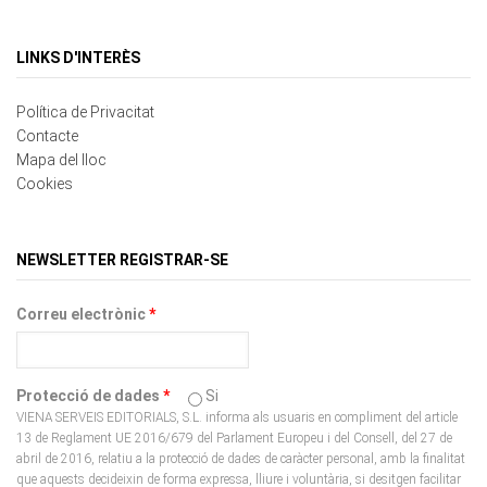
LINKS D'INTERÈS
Política de Privacitat
Contacte
Mapa del lloc
Cookies
NEWSLETTER REGISTRAR-SE
Correu electrònic
*
Protecció de dades
*
Si
VIENA SERVEIS EDITORIALS, S.L. informa als usuaris en compliment del article
13 de Reglament UE 2016/679 del Parlament Europeu i del Consell, del 27 de
abril de 2016, relatiu a la protecció de dades de caràcter personal, amb la finalitat
que aquests decideixin de forma expressa, lliure i voluntària, si desitgen facilitar
les dades personals que li són sol•licitades en el lloc Web per la prestació dels
seus serveis.