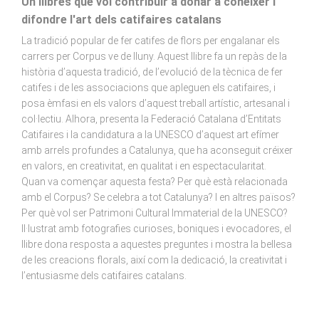
Un llibres que vol contribuir a donar a conèixer i
difondre l'art dels catifaires catalans
La tradició popular de fer catifes de flors per engalanar els
carrers per Corpus ve de lluny. Aquest llibre fa un repàs de la
història d’aquesta tradició, de l’evolució de la tècnica de fer
catifes i de les associacions que apleguen els catifaires, i
posa èmfasi en els valors d’aquest treball artístic, artesanal i
col·lectiu. Alhora, presenta la Federació Catalana d’Entitats
Catifaires i la candidatura a la UNESCO d’aquest art efímer
amb arrels profundes a Catalunya, que ha aconseguit créixer
en valors, en creativitat, en qualitat i en espectacularitat.
Quan va començar aquesta festa? Per què està relacionada
amb el Corpus? Se celebra a tot Catalunya? I en altres països?
Per què vol ser Patrimoni Cultural Immaterial de la UNESCO?
Il·lustrat amb fotografies curioses, boniques i evocadores, el
llibre dona resposta a aquestes preguntes i mostra la bellesa
de les creacions florals, així com la dedicació, la creativitat i
l’entusiasme dels catifaires catalans.