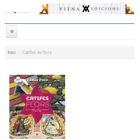
Vés al contingut
INICI
Inici
Catifes de flors
NOSALTRES
DISTRIBUÏDORA
PREMIS
CONTACTE