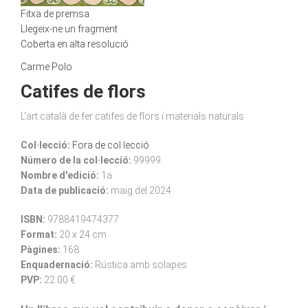
Fitxa de premsa
Llegeix-ne un fragment
Coberta en alta resolució
Carme Polo
Catifes de flors
L'art català de fer catifes de flors i materials naturals
Col·lecció:
Fora de col·lecció
Número de la col·lecció:
99999
Nombre d'edició:
1a
Data de publicació:
maig del 2024
ISBN:
9788419474377
Format:
20 x 24 cm
Pàgines:
168
Enquadernació:
Rústica amb solapes
PVP:
22.00 €