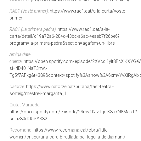
RAC1 (Vostè primer)
:
https://www.rac1.cat/a-la-carta/voste-
primer
RAC1 (La primera pedra)
:
https://www.rac1.cat/a-la-
carta/detail/c19a72a6-204d-43bc-a6ac-4eaeb7f26be6?
program=la-primera-pedra&section=agafem-un-llibre
Amiga date
cuenta
:
https://open.spotify.com/episode/2XVcci1yIt8FcXiKXYGe
si=rID40_NaT3mA-
Tg5f7AFkg&t=389&context=spotify%3Ashow%3A6xmvYvXiRgAlx
Catorze
:
https://www.catorze.cat/butaca/tast-teatral-
sorteig/mestre-i-margarita_1...
.
Ciutat Maragda:
https://open.spotify.com/episode/24mv10JzTqnlK8u7N8MasT?
si=nz80rDf5SYS82...
.
Recomana:
https://www.recomana.cat/obra/little-
women/critica/una-cara-b-ratllada-per-lagulla-de-diamant/
.