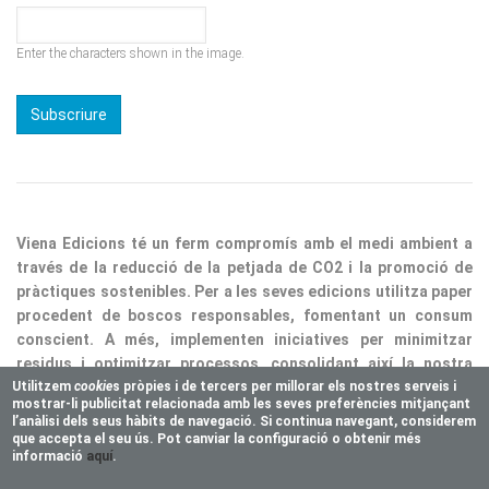
Enter the characters shown in the image.
Viena Edicions té un ferm compromís amb el medi ambient a
través de la reducció de la petjada de CO2 i la promoció de
pràctiques sostenibles. Per a les seves edicions utilitza paper
procedent de boscos responsables, fomentant un consum
conscient. A més, implementen iniciatives per minimitzar
residus i optimitzar processos, consolidant així la nostra
responsabilitat ecològica.
Utilitzem
cookie
s pròpies i de tercers per millorar els nostres serveis i
mostrar-li publicitat relacionada amb les seves preferències mitjançant
Copyright © 2025 Vienaeditorial.com. All rights reserved
l’anàlisi dels seus hàbits de navegació. Si continua navegant, considerem
Responsive theme, developed by
easy&WEB
que accepta el seu ús. Pot canviar la configuració o obtenir més
informació
aquí
.