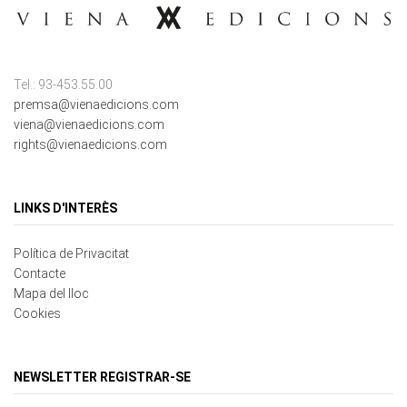
Tel.: 93-453.55.00
premsa@vienaedicions.com
viena@vienaedicions.com
rights@vienaedicions.com
LINKS D'INTERÈS
Política de Privacitat
Contacte
Mapa del lloc
Cookies
NEWSLETTER REGISTRAR-SE
Correu electrònic
*