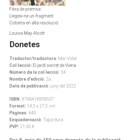
Fitxa de premsa
Llegeix-ne un fragment
Coberta en alta resolució
Louisa May Alcott
Donetes
Traductor/traductora:
Mar Vidal
Col·lecció:
El jardí secret de Viena
Número de la col·lecció:
34
Nombre d'edició:
2a
Data de publicació:
juny del 2022
ISBN:
9788418908507
Format:
14,3 x 21,5 cm
Pàgines:
440
Enquadernació:
Tapa dura
PVP:
21.00 €