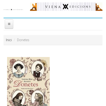
Vés al contingut
INICI
Inici
Donetes
NOSALTRES
DISTRIBUÏDORA
PREMIS
CONTACTE