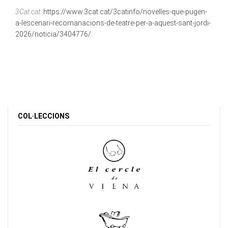
3Cat.cat
:
https://www.3cat.cat/3catinfo/novelles-que-pugen-
a-lescenari-recomanacions-de-teatre-per-a-aquest-sant-jordi-
2026/noticia/3404776/
.
COL·LECCIONS