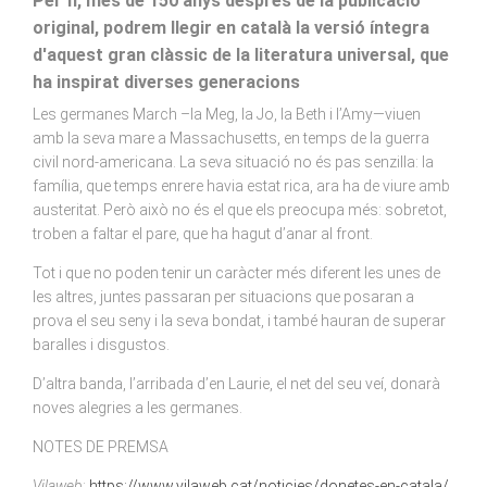
Per fi, més de 150 anys després de la publicació
original, podrem llegir en català la versió íntegra
d'aquest gran clàssic de la literatura universal, que
ha inspirat diverses generacions
Les germanes March –la Meg, la Jo, la Beth i l’Amy—viuen
amb la seva mare a Massachusetts, en temps de la guerra
civil nord-americana. La seva situació no és pas senzilla: la
família, que temps enrere havia estat rica, ara ha de viure amb
austeritat. Però això no és el que els preocupa més: sobretot,
troben a faltar el pare, que ha hagut d’anar al front.
Tot i que no poden tenir un caràcter més diferent les unes de
les altres, juntes passaran per situacions que posaran a
prova el seu seny i la seva bondat, i també hauran de superar
baralles i disgustos.
D’altra banda, l’arribada d’en Laurie, el net del seu veí, donarà
noves alegries a les germanes.
NOTES DE PREMSA
Vilaweb
:
https://www.vilaweb.cat/noticies/donetes-en-catala/