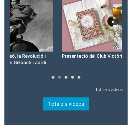
Presentació del Club Victòria
Pr
Tots els videos
Tots els vídeos