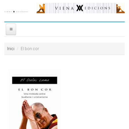
Vés al contingut
INICI
Inici
El bon cor
NOSALTRES
DISTRIBUÏDORA
PREMIS
CONTACTE