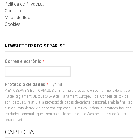
Mapa del lloc
Cookies
NEWSLETTER REGISTRAR-SE
Correu electrònic
*
Protecció de dades
*
Si
VIENA SERVEIS EDITORIALS, S.L. informa als usuaris en compliment del article
13 de Reglament UE 2016/679 del Parlament Europeu i del Consell, del 27 de
abril de 2016, relatiu a la protecció de dades de caràcter personal, amb la finalitat
que aquests decideixin de forma expressa, lliure i voluntària, si desitgen facilitar
les dades personals que li són sol•licitades en el lloc Web per la prestació dels
seus serveis.
CAPTCHA
Aquesta pregunta es fa per comprovar si vostè és o no una