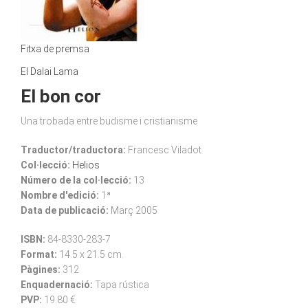
Fitxa de premsa
El Dalai Lama
El bon cor
Una trobada entre budisme i cristianisme
Traductor/traductora:
Francesc Viladot
Col·lecció:
Helios
Número de la col·lecció:
13
Nombre d'edició:
1ª
Data de publicació:
Març 2005
ISBN:
84-8330-283-7
Format:
14.5 x 21.5 cm.
Pàgines:
312
Enquadernació:
Tapa rústica
PVP:
19.80 €