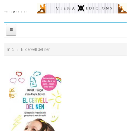
Vés al contingut
INICI
Inici
El cervell del nen
NOSALTRES
DISTRIBUÏDORA
PREMIS
CONTACTE