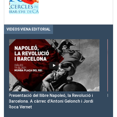
VIDEOS VIENA EDITORIAL
 i
Presentació del Club Victòria
P
di