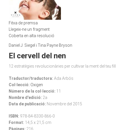
Fitxa de premsa
Llegeix-ne un fragment
Coberta en alta resolució
Daniel J. Siegel i Tina Payne Bryson
El cervell del nen
12 estratègies revolucionàries per cultivar la ment del teu fill
Traductor/traductora:
Ada Arbós
Col·lecció:
Oxigen
Número de la col·lecció:
11
Nombre d'edició:
2a
Data de publicació:
Novembre del 2015
ISBN:
978-84-8330-866-0
Format:
14,5 x 21,5 cm
Pàgines:
216