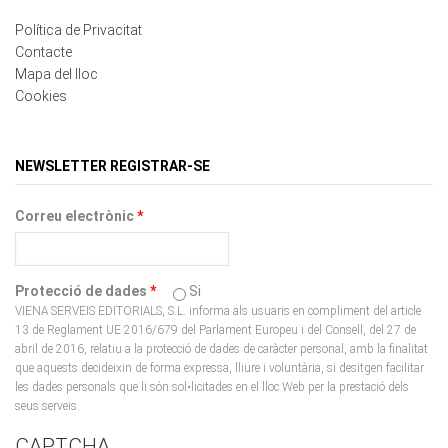
Contacte
Mapa del lloc
Cookies
NEWSLETTER REGISTRAR-SE
Correu electrònic
*
Protecció de dades
*
Si
VIENA SERVEIS EDITORIALS, S.L. informa als usuaris en compliment del article
13 de Reglament UE 2016/679 del Parlament Europeu i del Consell, del 27 de
abril de 2016, relatiu a la protecció de dades de caràcter personal, amb la finalitat
que aquests decideixin de forma expressa, lliure i voluntària, si desitgen facilitar
les dades personals que li són sol•licitades en el lloc Web per la prestació dels
seus serveis.
CAPTCHA