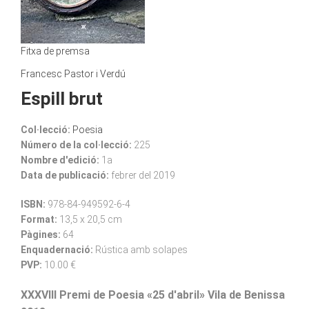
Fitxa de premsa
Francesc Pastor i Verdú
Espill brut
Col·lecció:
Poesia
Número de la col·lecció:
225
Nombre d'edició:
1a
Data de publicació:
febrer del 2019
ISBN:
978-84-949592-6-4
Format:
13,5 x 20,5 cm
Pàgines:
64
Enquadernació:
Rústica amb solapes
PVP:
10.00 €
XXXVIII Premi de Poesia «25 d'abril» Vila de Benissa