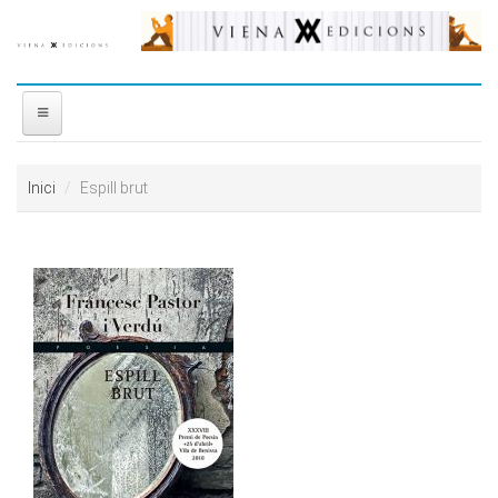
Vés al contingut
INICI
Inici
Espill brut
NOSALTRES
DISTRIBUÏDORA
PREMIS
CONTACTE