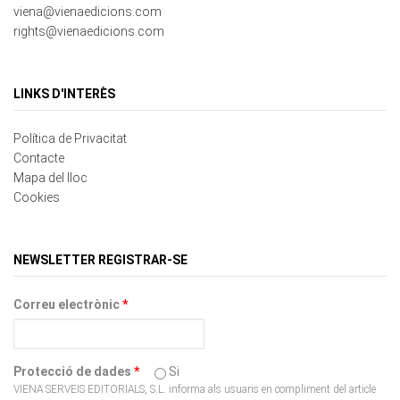
LINKS D'INTERÈS
Política de Privacitat
Contacte
Mapa del lloc
Cookies
NEWSLETTER REGISTRAR-SE
Correu electrònic
*
Protecció de dades
*
Si
VIENA SERVEIS EDITORIALS, S.L. informa als usuaris en compliment del article
13 de Reglament UE 2016/679 del Parlament Europeu i del Consell, del 27 de
abril de 2016, relatiu a la protecció de dades de caràcter personal, amb la finalitat