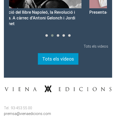
i
Presentació del Club Victòria
P
i
Tots els videos
Tots els vídeos
Tel.: 93-453.55.00
premsa@vienaedicions.com
viena@vienaedicions.com
rights@vienaedicions.com