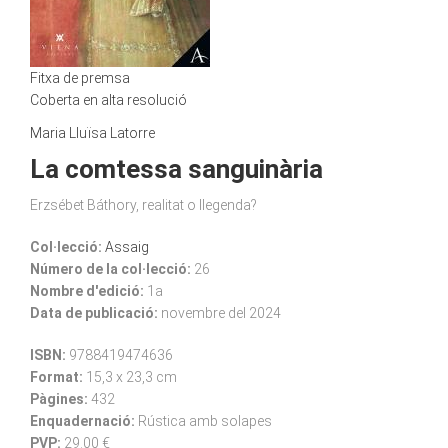
Fitxa de premsa
Coberta en alta resolució
Maria Lluïsa Latorre
La comtessa sanguinària
Erzsébet Báthory, realitat o llegenda?
Col·lecció:
Assaig
Número de la col·lecció:
26
Nombre d'edició:
1a
Data de publicació:
novembre del 2024
ISBN:
9788419474636
Format:
15,3 x 23,3 cm
Pàgines:
432
Enquadernació:
Rústica amb solapes
PVP:
29.00 €