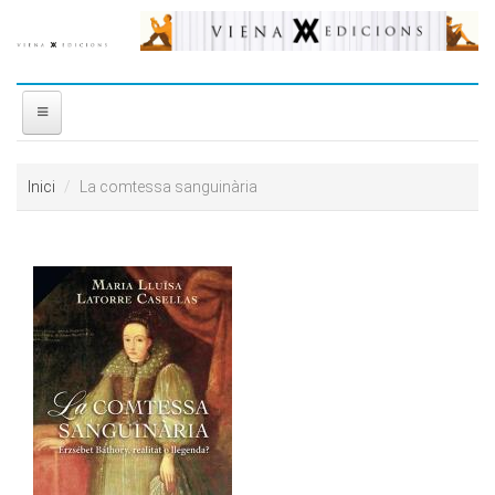
Vés al contingut
INICI
Inici
La comtessa sanguinària
NOSALTRES
DISTRIBUÏDORA
PREMIS
CONTACTE