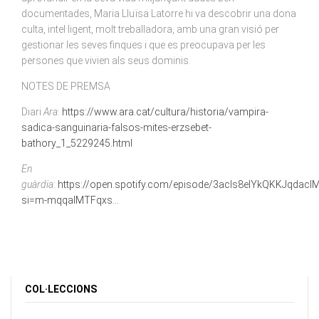
documentades, Maria Lluïsa Latorre hi va descobrir una dona
culta, intel·ligent, molt treballadora, amb una gran visió per
gestionar les seves finques i que es preocupava per les
persones que vivien als seus dominis.
NOTES DE PREMSA
Diari
Ara
:
https://www.ara.cat/cultura/historia/vampira-
sadica-sanguinaria-falsos-mites-erzsebet-
bathory_1_5229245.html
En
guàrdia
:
https://open.spotify.com/episode/3acIs8eIYkQKKJqdacl
si=m-mqqalMTFqxs...
COL·LECCIONS