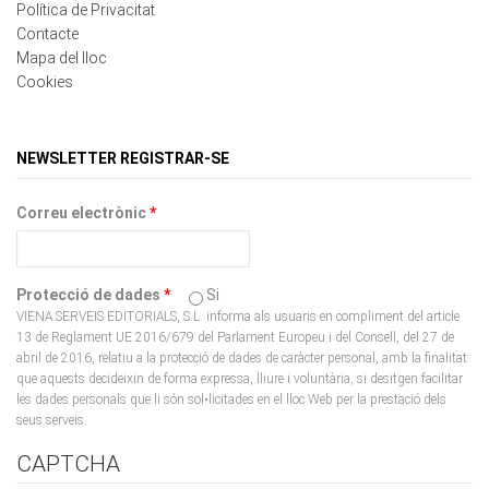
Contacte
Mapa del lloc
Cookies
NEWSLETTER REGISTRAR-SE
Correu electrònic
*
Protecció de dades
*
Si
VIENA SERVEIS EDITORIALS, S.L. informa als usuaris en compliment del article
13 de Reglament UE 2016/679 del Parlament Europeu i del Consell, del 27 de
abril de 2016, relatiu a la protecció de dades de caràcter personal, amb la finalitat
que aquests decideixin de forma expressa, lliure i voluntària, si desitgen facilitar
les dades personals que li són sol•licitades en el lloc Web per la prestació dels
seus serveis.
CAPTCHA