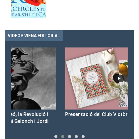
VIDEOS VIENA EDITORIAL
Presentació del Club Victòria
Pr