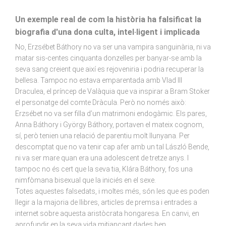
Un exemple real de com la història ha falsificat la
biografia d'una dona culta, intel·ligent i implicada
No, Erzsébet Báthory no va ser una vampira sanguinària, ni va
matar sis-centes cinquanta donzelles per banyar-se amb la
seva sang creient que així es rejoveniria i podria recuperar la
bellesa. Tampoc no estava emparentada amb Vlad III
Draculea, el príncep de Valàquia que va inspirar a Bram Stoker
el personatge del comte Dràcula. Però no només això:
Erzsébet no va ser filla d’un matrimoni endogàmic. Els pares,
Anna Báthory i György Báthory, portaven el mateix cognom,
sí, però tenien una relació de parentiu molt llunyana. Per
descomptat que no va tenir cap afer amb un tal László Bende,
ni va ser mare quan era una adolescent de tretze anys. I
tampoc no és cert que la seva tia, Klára Báthory, fos una
nimfòmana bisexual que la iniciés en el sexe.
Totes aquestes falsedats, i moltes més, són les que es poden
llegir a la majoria de llibres, articles de premsa i entrades a
internet sobre aquesta aristòcrata hongaresa. En canvi, en
aprofundir en la seva vida mitjançant dades ben