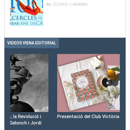
des. 23, 2016 /
1 comentari
VIDEOS VIENA EDITORIAL
Presentació del Club Victòria
Pr