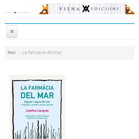
Vés al contingut
INICI
Inici
La farmàcia del mar
NOSALTRES
DISTRIBUÏDORA
PREMIS
CONTACTE