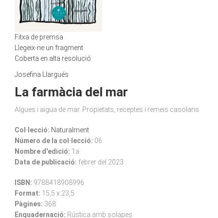
Fitxa de premsa
Llegeix-ne un fragment
Coberta en alta resolució
Josefina Llargués
La farmàcia del mar
Algues i aigua de mar. Propietats, receptes i remeis casolans
Col·lecció:
Naturalment
Número de la col·lecció:
06
Nombre d'edició:
1a
Data de publicació:
febrer del 2023
ISBN:
9788418908996
Format:
15,5 x 23,5
Pàgines:
368
Enquadernació:
Rústica amb solapes