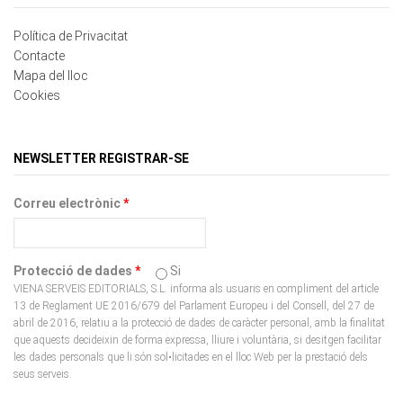
Política de Privacitat
Contacte
Mapa del lloc
Cookies
NEWSLETTER REGISTRAR-SE
Correu electrònic
*
Protecció de dades
*
Si
VIENA SERVEIS EDITORIALS, S.L. informa als usuaris en compliment del article
13 de Reglament UE 2016/679 del Parlament Europeu i del Consell, del 27 de
abril de 2016, relatiu a la protecció de dades de caràcter personal, amb la finalitat
que aquests decideixin de forma expressa, lliure i voluntària, si desitgen facilitar
les dades personals que li són sol•licitades en el lloc Web per la prestació dels
seus serveis.
CAPTCHA