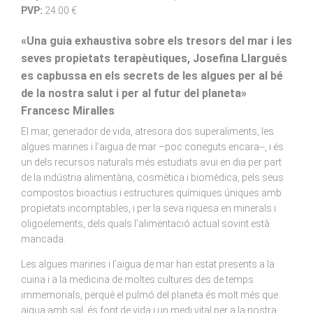
PVP:
24.00 €
«Una guia exhaustiva sobre els tresors del mar i les
seves propietats terapèutiques, Josefina Llargués
es capbussa en els secrets de les algues per al bé
de la nostra salut i per al futur del planeta»
Francesc Miralles
El mar, generador de vida, atresora dos superaliments, les
algues marines i l’aigua de mar –poc coneguts encara--, i és
un dels recursos naturals més estudiats avui en dia per part
de la indústria alimentària, cosmètica i biomèdica, pels seus
compostos bioactius i estructures químiques úniques amb
propietats incomptables, i per la seva riquesa en minerals i
oligoelements, dels quals l’alimentació actual sovint està
mancada.
Les algues marines i l’aigua de mar han estat presents a la
cuina i a la medicina de moltes cultures des de temps
immemorials, perquè el pulmó del planeta és molt més que
aigua amb sal: és font de vida i un medi vital per a la nostra