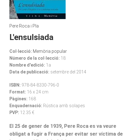
Pere Roca i Pla
L'ensulsiada
Col·lecció:
Memòria popular
Número de la col·lecció:
18
Nombre d'edició:
1a
Data de publicació:
setembre del 2014
ISBN:
978-84-8330-796-0
Format:
16 x 24 cm
Pàgines:
168
Enquadernació:
Rústica amb solapes
PVP:
12.35 €
El 25 de gener de 1939, Pere Roca es va veure
obligat a fugir a França per evitar ser víctima de