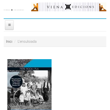
Vés al contingut
INICI
Inici
L'ensulsiada
NOSALTRES
DISTRIBUÏDORA
PREMIS
CONTACTE