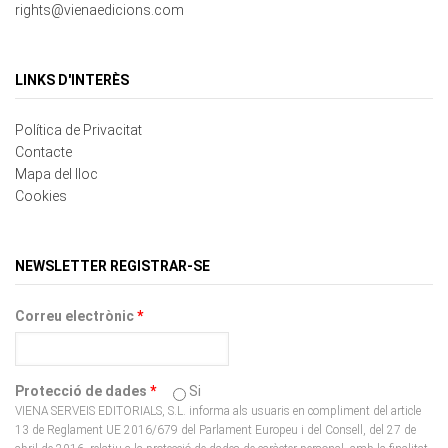
LINKS D'INTERÈS
Política de Privacitat
Contacte
Mapa del lloc
Cookies
NEWSLETTER REGISTRAR-SE
Correu electrònic
*
Protecció de dades
*
Si
VIENA SERVEIS EDITORIALS, S.L. informa als usuaris en compliment del article
13 de Reglament UE 2016/679 del Parlament Europeu i del Consell, del 27 de
abril de 2016, relatiu a la protecció de dades de caràcter personal, amb la finalitat
que aquests decideixin de forma expressa, lliure i voluntària, si desitgen facilitar
les dades personals que li són sol•licitades en el lloc Web per la prestació dels