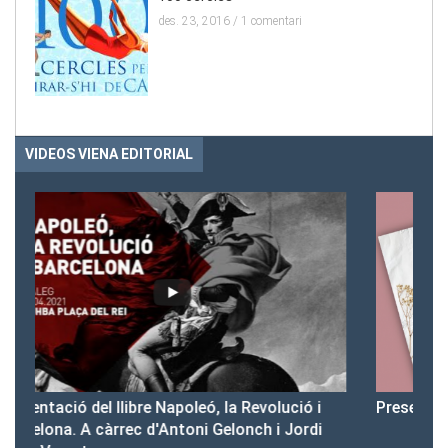
des. 23, 2016 /
1 comentari
VIDEOS VIENA EDITORIAL
i
Presentació del Club Victòria
P
i