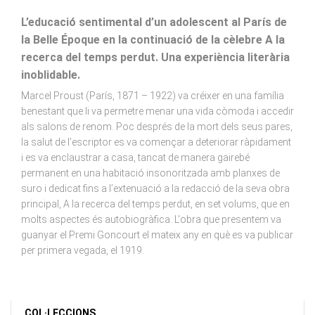
L’educació sentimental d’un adolescent al París de
la Belle Époque en la continuació de la cèlebre A la
recerca del temps perdut. Una experiència literària
inoblidable.
Marcel Proust (París, 1871 – 1922) va créixer en una família
benestant que li va permetre menar una vida còmoda i accedir
als salons de renom. Poc després de la mort dels seus pares,
la salut de l’escriptor es va començar a deteriorar ràpidament
i es va enclaustrar a casa, tancat de manera gairebé
permanent en una habitació insonoritzada amb planxes de
suro i dedicat fins a l’extenuació a la redacció de la seva obra
principal, A la recerca del temps perdut, en set volums, que en
molts aspectes és autobiogràfica. L'obra que presentem va
guanyar el Premi Goncourt el mateix any en què es va publicar
per primera vegada, el 1919.
COL·LECCIONS