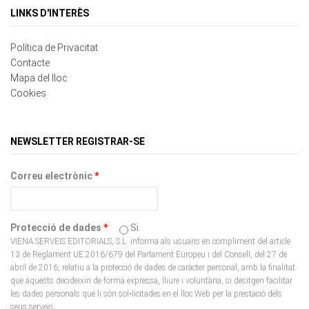
Política de Privacitat
Contacte
Mapa del lloc
Cookies
NEWSLETTER REGISTRAR-SE
Correu electrònic
*
Protecció de dades
*
Si
VIENA SERVEIS EDITORIALS, S.L. informa als usuaris en compliment del article
13 de Reglament UE 2016/679 del Parlament Europeu i del Consell, del 27 de
abril de 2016, relatiu a la protecció de dades de caràcter personal, amb la finalitat
que aquests decideixin de forma expressa, lliure i voluntària, si desitgen facilitar
les dades personals que li són sol•licitades en el lloc Web per la prestació dels
seus serveis.
CAPTCHA