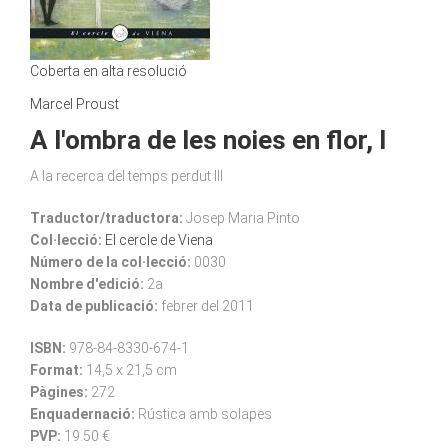
Coberta en alta resolució
Marcel Proust
A l'ombra de les noies en flor, I
A la recerca del temps perdut III
Traductor/traductora:
Josep Maria Pinto
Col·lecció:
El cercle de Viena
Número de la col·lecció:
0030
Nombre d'edició:
2a
Data de publicació:
febrer del 2011
ISBN:
978-84-8330-674-1
Format:
14,5 x 21,5 cm
Pàgines:
272
Enquadernació:
Rústica amb solapes
PVP:
19.50 €