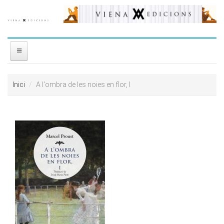
Vés al contingut
INICI
Inici
A l'ombra de les noies en flor, I
NOSALTRES
DISTRIBUÏDORA
PREMIS
CONTACTE