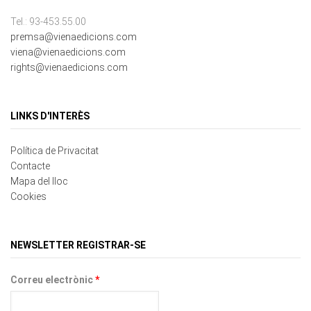
premsa@vienaedicions.com
viena@vienaedicions.com
rights@vienaedicions.com
LINKS D'INTERÈS
Política de Privacitat
Contacte
Mapa del lloc
Cookies
NEWSLETTER REGISTRAR-SE
Correu electrònic
*
Protecció de dades
*
Si