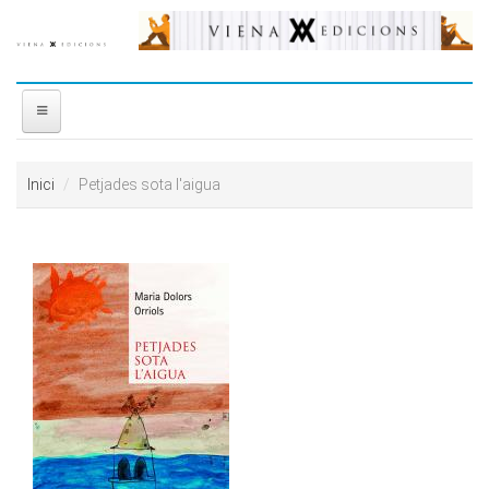
Vés al contingut
INICI
Inici
Petjades sota l'aigua
NOSALTRES
DISTRIBUÏDORA
PREMIS
CONTACTE