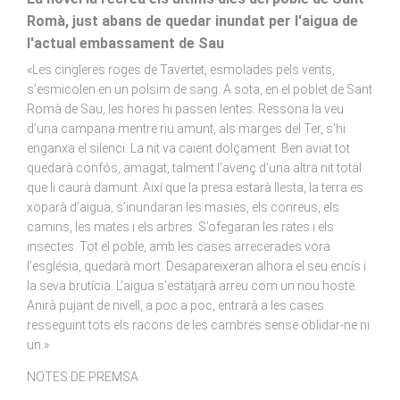
Romà, just abans de quedar inundat per l'aigua de
l'actual embassament de Sau
«Les cingleres roges de Tavertet, esmolades pels vents,
s’esmicolen en un polsim de sang. A sota, en el poblet de Sant
Romà de Sau, les hores hi passen lentes. Ressona la veu
d’una campana mentre riu amunt, als marges del Ter, s’hi
enganxa el silenci. La nit va caient dolçament. Ben aviat tot
quedarà confós, amagat, talment l’avenç d’una altra nit total
que li caurà damunt. Així que la presa estarà llesta, la terra es
xoparà d’aigua, s’inundaran les masies, els conreus, els
camins, les mates i els arbres. S’ofegaran les rates i els
insectes. Tot el poble, amb les cases arrecerades vora
l’església, quedarà mort. Desapareixeran alhora el seu encís i
la seva brutícia. L’aigua s’estatjarà arreu com un nou hoste.
Anirà pujant de nivell, a poc a poc, entrarà a les cases
resseguint tots els racons de les cambres sense oblidar-ne ni
un.»
NOTES DE PREMSA