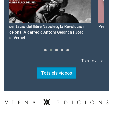
i
Presentació del Club Victòria
P
i
Tots els videos
Tots els vídeos
Tel.: 93-453.55.00