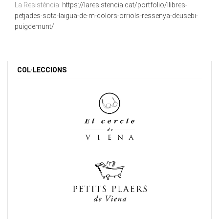
La Resistència:
https://laresistencia.cat/portfolio/llibres-
petjades-sota-laigua-de-m-dolors-orriols-ressenya-deusebi-
puigdemunt/
.
COL·LECCIONS