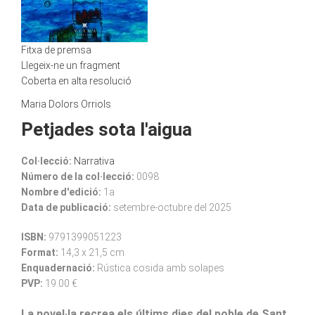
Fitxa de premsa
Llegeix-ne un fragment
Coberta en alta resolució
Maria Dolors Orriols
Petjades sota l'aigua
Col·lecció:
Narrativa
Número de la col·lecció:
0098
Nombre d'edició:
1a
Data de publicació:
setembre-octubre del 2025
ISBN:
9791399051223
Format:
14,3 x 21,5 cm
Enquadernació:
Rústica cosida amb solapes
PVP:
19.00 €
La novel·la recrea els últims dies del poble de Sant