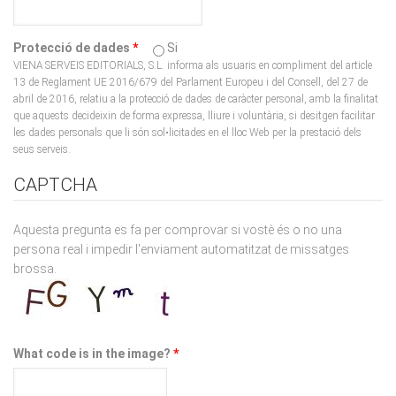
Protecció de dades
*
Si
VIENA SERVEIS EDITORIALS, S.L. informa als usuaris en compliment del article
13 de Reglament UE 2016/679 del Parlament Europeu i del Consell, del 27 de
abril de 2016, relatiu a la protecció de dades de caràcter personal, amb la finalitat
que aquests decideixin de forma expressa, lliure i voluntària, si desitgen facilitar
les dades personals que li són sol•licitades en el lloc Web per la prestació dels
seus serveis.
CAPTCHA
Aquesta pregunta es fa per comprovar si vostè és o no una
persona real i impedir l'enviament automatitzat de missatges
brossa.
What code is in the image?
*
Enter the characters shown in the image.