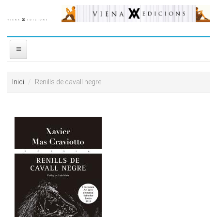
Vés al contingut
INICI
Inici
Renills de cavall negre
NOSALTRES
DISTRIBUÏDORA
PREMIS
CONTACTE