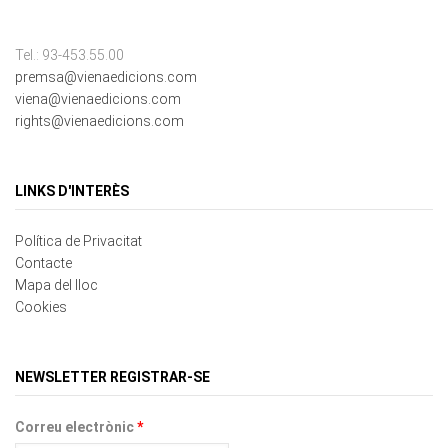
Tel.: 93-453.55.00
premsa@vienaedicions.com
viena@vienaedicions.com
rights@vienaedicions.com
LINKS D'INTERÈS
Política de Privacitat
Contacte
Mapa del lloc
Cookies
NEWSLETTER REGISTRAR-SE
Correu electrònic
*