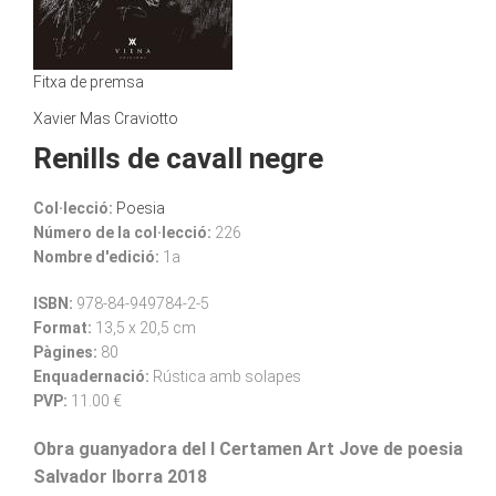
Fitxa de premsa
Xavier Mas Craviotto
Renills de cavall negre
Col·lecció:
Poesia
Número de la col·lecció:
226
Nombre d'edició:
1a
ISBN:
978-84-949784-2-5
Format:
13,5 x 20,5 cm
Pàgines:
80
Enquadernació:
Rústica amb solapes
PVP:
11.00 €
Obra guanyadora del I Certamen Art Jove de poesia
Salvador Iborra 2018