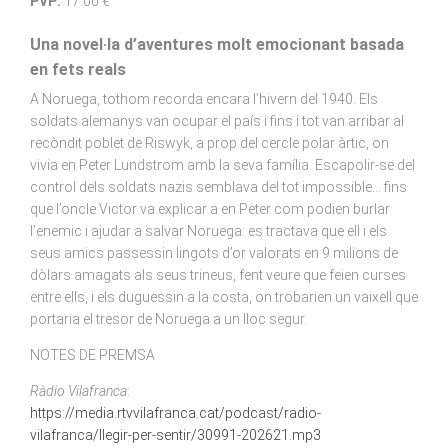
PVP:
17.00 €
Una novel·la d’aventures molt emocionant basada
en fets reals
A Noruega, tothom recorda encara l’hivern del 1940. Els
soldats alemanys van ocupar el país i fins i tot van arribar al
recòndit poblet de Riswyk, a prop del cercle polar àrtic, on
vivia en Peter Lundstrom amb la seva família. Escapolir-se del
control dels soldats nazis semblava del tot impossible... fins
que l’oncle Victor va explicar a en Peter com podien burlar
l’enemic i ajudar a salvar Noruega: es tractava que ell i els
seus amics passessin lingots d’or valorats en 9 milions de
dòlars amagats als seus trineus, fent veure que feien curses
entre ells, i els duguessin a la costa, on trobarien un vaixell que
portaria el tresor de Noruega a un lloc segur.
NOTES DE PREMSA
Ràdio Vilafranca
:
https://media.rtvvilafranca.cat/podcast/radio-
vilafranca/llegir-per-sentir/30991-202621.mp3