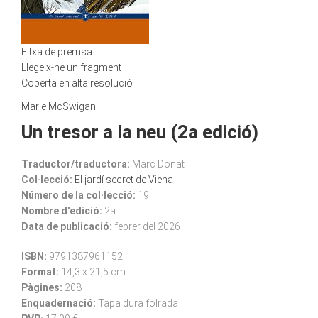
Fitxa de premsa
Llegeix-ne un fragment
Coberta en alta resolució
Marie McSwigan
Un tresor a la neu (2a edició)
Traductor/traductora:
Marc Donat
Col·lecció:
El jardí secret de Viena
Número de la col·lecció:
19
Nombre d'edició:
2a
Data de publicació:
febrer del 2026
ISBN:
9791387961152
Format:
14,3 x 21,5 cm
Pàgines:
208
Enquadernació:
Tapa dura folrada