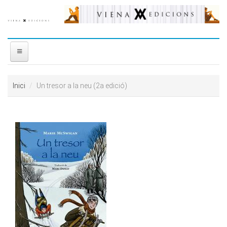
Vés al contingut
INICI
Inici
Un tresor a la neu (2a edició)
NOSALTRES
DISTRIBUÏDORA
PREMIS
CONTACTE