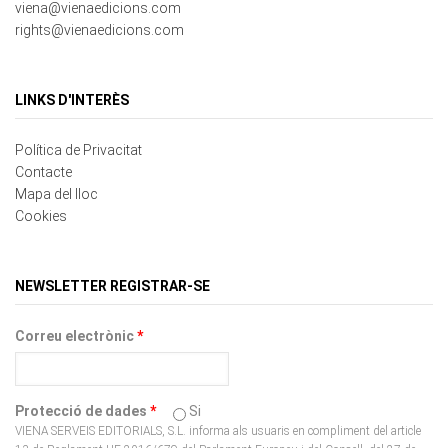
LINKS D'INTERÈS
Política de Privacitat
Contacte
Mapa del lloc
Cookies
NEWSLETTER REGISTRAR-SE
Correu electrònic
*
Protecció de dades
*
Si
VIENA SERVEIS EDITORIALS, S.L. informa als usuaris en compliment del article
13 de Reglament UE 2016/679 del Parlament Europeu i del Consell, del 27 de
abril de 2016, relatiu a la protecció de dades de caràcter personal, amb la finalitat
que aquests decideixin de forma expressa, lliure i voluntària, si desitgen facilitar