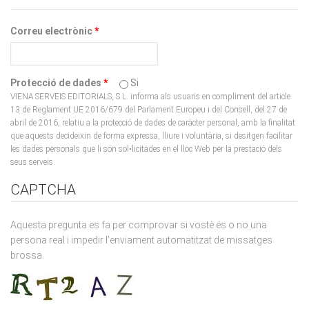
Correu electrònic
*
Protecció de dades
*
Si
VIENA SERVEIS EDITORIALS, S.L. informa als usuaris en compliment del article
13 de Reglament UE 2016/679 del Parlament Europeu i del Consell, del 27 de
abril de 2016, relatiu a la protecció de dades de caràcter personal, amb la finalitat
que aquests decideixin de forma expressa, lliure i voluntària, si desitgen facilitar
les dades personals que li són sol•licitades en el lloc Web per la prestació dels
seus serveis.
CAPTCHA
Aquesta pregunta es fa per comprovar si vostè és o no una
persona real i impedir l'enviament automatitzat de missatges
brossa.
What code is in the image?
*