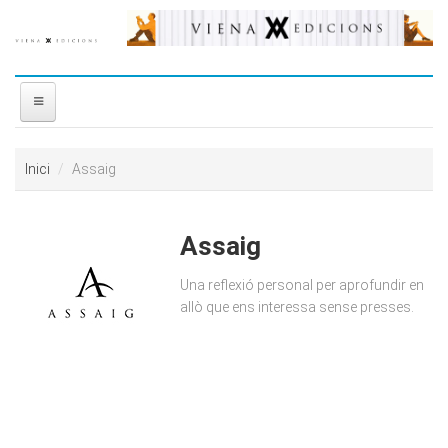
Vés al contingut
INICI
Inici
Assaig
NOSALTRES
Assaig
DISTRIBUÏDORA
Una reflexió personal per aprofundir en
PREMIS
allò que ens interessa sense presses.
CONTACTE