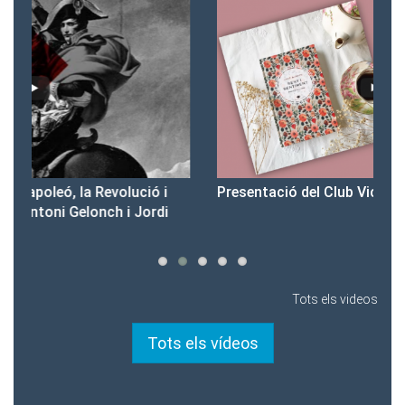
Presentació del Club Victòria
Pr
Tots els videos
Tots els vídeos