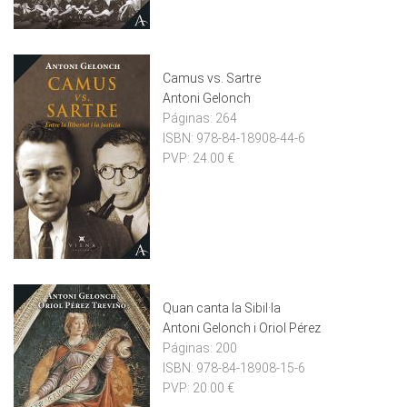
Camus vs. Sartre
Antoni Gelonch
Páginas:
264
ISBN:
978-84-18908-44-6
PVP:
24.00 €
Quan canta la Sibil·la
Antoni Gelonch i Oriol Pérez
Páginas:
200
ISBN:
978-84-18908-15-6
PVP:
20.00 €