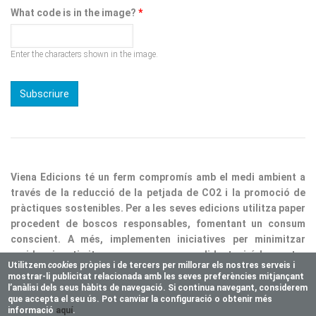
Enter the characters shown in the image.
Viena Edicions té un ferm compromís amb el medi ambient a
través de la reducció de la petjada de CO2 i la promoció de
pràctiques sostenibles. Per a les seves edicions utilitza paper
procedent de boscos responsables, fomentant un consum
conscient. A més, implementen iniciatives per minimitzar
residus i optimitzar processos, consolidant així la nostra
responsabilitat ecològica.
Utilitzem
cookie
s pròpies i de tercers per millorar els nostres serveis i
mostrar-li publicitat relacionada amb les seves preferències mitjançant
Copyright © 2025 Vienaeditorial.com. All rights reserved
l’anàlisi dels seus hàbits de navegació. Si continua navegant, considerem
Responsive theme, developed by
easy&WEB
que accepta el seu ús. Pot canviar la configuració o obtenir més
informació
aquí
.