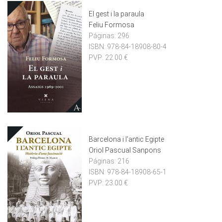
El gest i la paraula
Feliu Formosa
Páginas:
296
ISBN:
978-84-18908-80-4
PVP:
22.00 €
Barcelona i l'antic Egipte
Oriol Pascual Sanpons
Páginas:
216
ISBN:
978-84-18908-65-1
PVP:
23.00 €