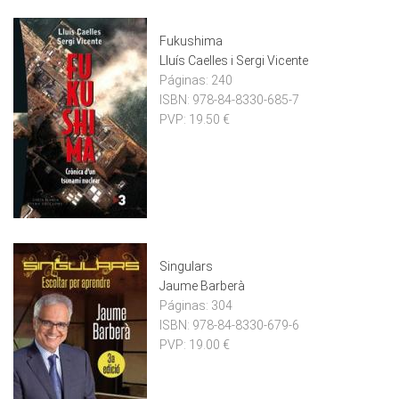
Fukushima
Lluís Caelles i Sergi Vicente
Páginas:
240
ISBN:
978-84-8330-685-7
PVP:
19.50 €
Singulars
Jaume Barberà
Páginas:
304
ISBN:
978-84-8330-679-6
PVP:
19.00 €