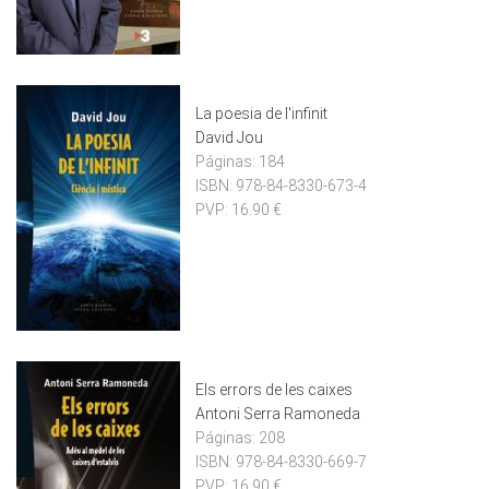
La poesia de l'infinit
David Jou
Páginas:
184
ISBN:
978-84-8330-673-4
PVP:
16.90 €
Els errors de les caixes
Antoni Serra Ramoneda
Páginas:
208
ISBN:
978-84-8330-669-7
PVP:
16.90 €