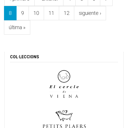
8
9
10
11
12
siguiente ›
última »
COL·LECCIONS