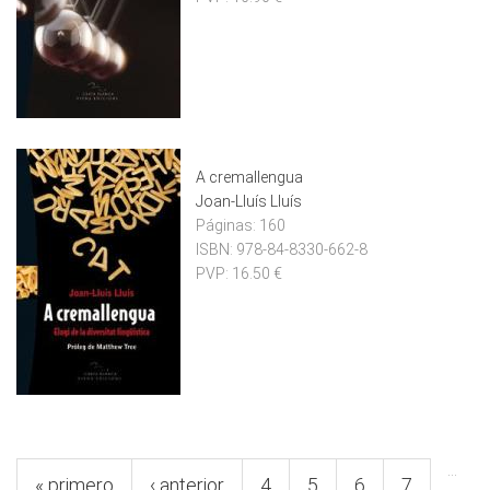
A cremallengua
Joan-Lluís Lluís
Páginas:
160
ISBN:
978-84-8330-662-8
PVP:
16.50 €
Pàgines
…
« primero
‹ anterior
4
5
6
7