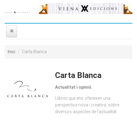
Vés al contingut
INICI
Inici
Carta Blanca
NOSALTRES
Carta Blanca
DISTRIBUÏDORA
Actualitat i opinió.
PREMIS
Llibres que ens ofereixen una
perspectiva nova i creativa, sobre
CONTACTE
diversos aspectes de l’actualitat.