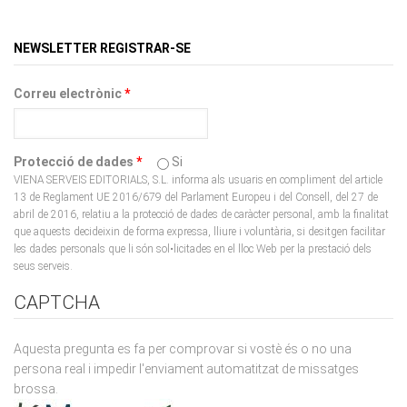
NEWSLETTER REGISTRAR-SE
Correu electrònic
*
Protecció de dades
*
Si
VIENA SERVEIS EDITORIALS, S.L. informa als usuaris en compliment del article
13 de Reglament UE 2016/679 del Parlament Europeu i del Consell, del 27 de
abril de 2016, relatiu a la protecció de dades de caràcter personal, amb la finalitat
que aquests decideixin de forma expressa, lliure i voluntària, si desitgen facilitar
les dades personals que li són sol•licitades en el lloc Web per la prestació dels
seus serveis.
CAPTCHA
Aquesta pregunta es fa per comprovar si vostè és o no una
persona real i impedir l'enviament automatitzat de missatges
brossa.