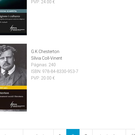
PVP:
24.00 €
G.K.Chesterton
Sílvia Coll-Vinent
Páginas:
240
ISBN:
978-84-8330-953-7
PVP:
20.00 €
nes