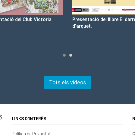
entació del llibre El darrer cop
Un llibre que fa estiu - Bon
quet.
tristesa
Tots els vídeos
LINKS D'INTERÈS
N
Política de Privacitat
C
Contacte
Mapa del lloc
Cookies