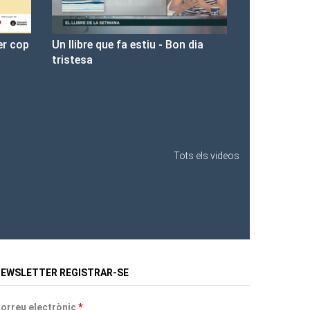
 dia
Presentació de Les Fures a la
Llibreria Ona.
Tots els videos
EWSLETTER REGISTRAR-SE
orreu electrònic
*