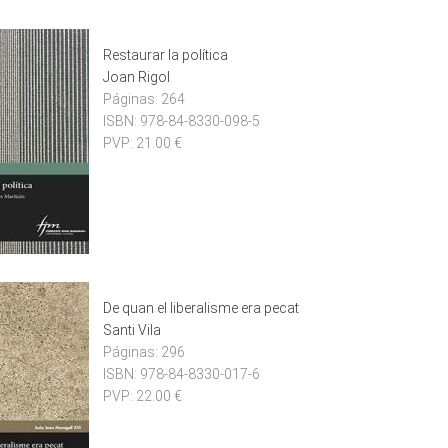
Restaurar la política
Joan Rigol
Páginas:
264
ISBN:
978-84-8330-098-5
PVP:
21.00 €
De quan el liberalisme era pecat
Santi Vila
Páginas:
296
ISBN:
978-84-8330-017-6
PVP:
22.00 €