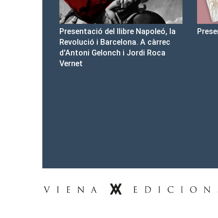
e Napoleó, la
Presentació del Club Victòria
Pres
a. A càrrec
d'ar
Jordi Roca
Tel.: 93-453.55.00
premsa@vienaedicions.com
viena@vienaedicions.com