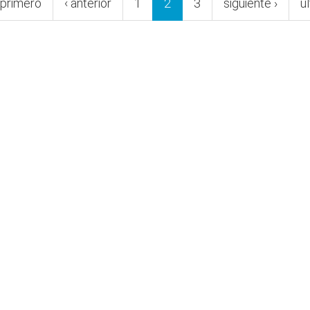
 primero
‹ anterior
1
2
3
siguiente ›
ú