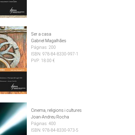
Ser a casa
Gabriel Magalhães
Páginas:
200
ISBN:
978-84-8330-997-1
PVP:
18.00 €
Cinema, religions i cultures
Joan-Andreu Rocha
Páginas:
400
ISBN:
978-84-8330-973-5