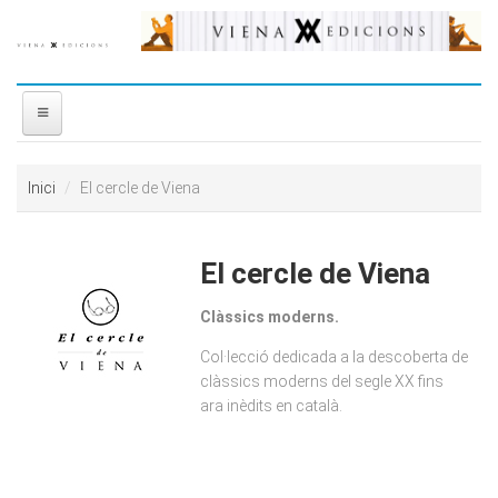
Vés al contingut
INICI
Inici
El cercle de Viena
NOSALTRES
El cercle de Viena
DISTRIBUÏDORA
Clàssics moderns.
PREMIS
Col·lecció dedicada a la descoberta de
clàssics moderns del segle XX fins
CONTACTE
ara inèdits en català.