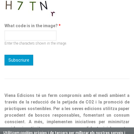
What code is in the image?
*
Enter the characters shown in the image.
Viena Edicions té un ferm compromís amb el medi ambient a
través de la reducció de la petjada de CO2 i la promoció de
pràctiques sostenibles. Per a les seves edicions utilitza paper
procedent de boscos responsables, fomentant un consum
conscient. A més, implementen iniciatives per minimitzar
residus i optimitzar processos, consolidant així la nostra
responsabilitat ecològica.
Utilitzem
cookie
s pròpies i de tercers per millorar els nostres serveis i