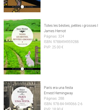
Totes les bèsties, petites i grosses I
James Herriot
Páginas:
324
ISBN:
9788494959288
PVP:
25.00 €
París era una festa
Ernest Hemingway
Páginas:
288
ISBN:
978-84-949066-2-6
PVP:
18.90 €