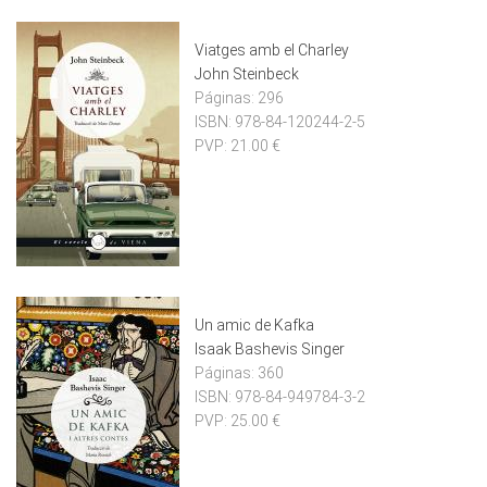
Viatges amb el Charley
John Steinbeck
Páginas:
296
ISBN:
978-84-120244-2-5
PVP:
21.00 €
Un amic de Kafka
Isaak Bashevis Singer
Páginas:
360
ISBN:
978-84-949784-3-2
PVP:
25.00 €