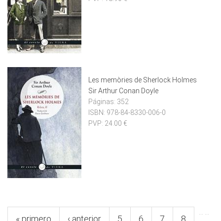
Les memòries de Sherlock Holmes
Sir Arthur Conan Doyle
Páginas:
352
ISBN:
978-84-8330-006-0
PVP:
24.00 €
Pàgines
…
…
« primero
‹ anterior
5
6
7
8