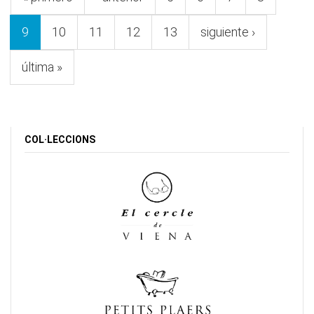
9
10
11
12
13
siguiente ›
última »
COL·LECCIONS