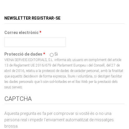
NEWSLETTER REGISTRAR-SE
Correu electrònic
*
Protecció de dades
*
Si
VIENA SERVEIS EDITORIALS, S.L. informa als usuaris en compliment del article
13 de Reglament UE 2016/679 del Parlament Europeu i del Consell, del 27 de
abril de 2016, relatiu a la protecció de dades de caràcter personal, amb la finalitat
que aquests decideixin de forma expressa, lliure i voluntària, si desitgen facilitar
les dades personals que li són sol•licitades en el lloc Web per la prestació dels
seus serveis.
CAPTCHA
Aquesta pregunta es fa per comprovar si vostè és o no una
persona real i impedir l'enviament automatitzat de missatges
brossa.