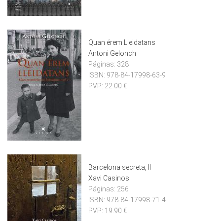
Quan érem Lleidatans
Antoni Gelonch
Páginas:
328
ISBN:
978-84-17998-63-9
PVP:
22.00 €
Barcelona secreta, II
Xavi Casinos
Páginas:
256
ISBN:
978-84-17998-71-4
PVP:
19.90 €