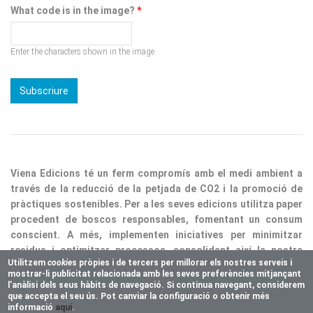
Enter the characters shown in the image.
Viena Edicions té un ferm compromís amb el medi ambient a
través de la reducció de la petjada de CO2 i la promoció de
pràctiques sostenibles. Per a les seves edicions utilitza paper
procedent de boscos responsables, fomentant un consum
conscient. A més, implementen iniciatives per minimitzar
residus i optimitzar processos, consolidant així la nostra
responsabilitat ecològica.
Utilitzem
cookie
s pròpies i de tercers per millorar els nostres serveis i
mostrar-li publicitat relacionada amb les seves preferències mitjançant
Copyright © 2025 Vienaeditorial.com. All rights reserved
l’anàlisi dels seus hàbits de navegació. Si continua navegant, considerem
Responsive theme, developed by
easy&WEB
que accepta el seu ús. Pot canviar la configuració o obtenir més
informació
aquí
.