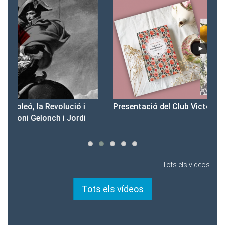
Presentació del Club Victòria
Pr
Tots els videos
Tots els vídeos