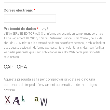
Correu electrònic
*
Protecció de dades
*
Si
VIENA SERVEIS EDITORIALS, S.L. informa als usuaris en compliment del article
13 de Reglament UE 2016/679 del Parlament Europeu i del Consell, del 27 de
abril de 2016, relatiu a la protecció de dades de caràcter personal, amb la finalitat
que aquests decideixin de forma expressa, lliure i voluntària, si desitgen facilitar
les dades personals que li són sol•licitades en el lloc Web per la prestació dels
seus serveis.
CAPTCHA
Aquesta pregunta es fa per comprovar si vostè és o no una
persona real i impedir l'enviament automatitzat de missatges
brossa.
What code is in the image?
*