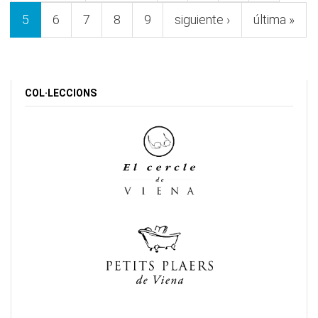
5
6
7
8
9
siguiente ›
última »
COL·LECCIONS