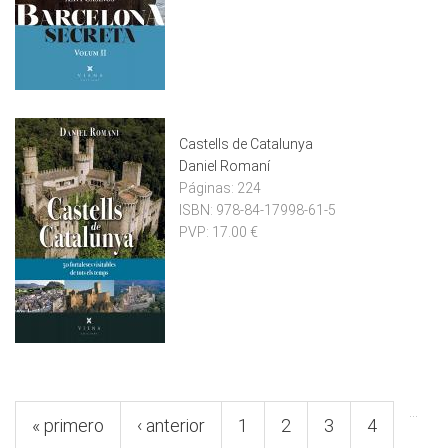
Castells de Catalunya
Daniel Romaní
Páginas:
224
ISBN:
978-84-17998-61-5
PVP:
17.00 €
Pàgines
…
« primero
‹ anterior
1
2
3
4