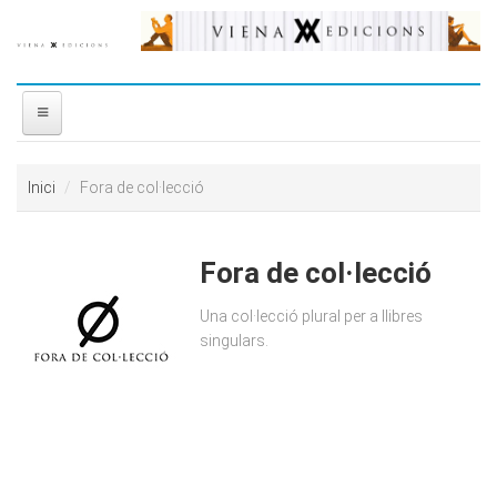
Vés al contingut
INICI
Inici
Fora de col·lecció
NOSALTRES
Fora de col·lecció
DISTRIBUÏDORA
Una col·lecció plural per a llibres
PREMIS
singulars.
CONTACTE