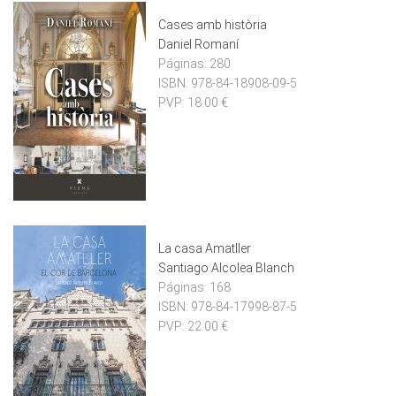
Cases amb història
Daniel Romaní
Páginas:
280
ISBN:
978-84-18908-09-5
PVP:
18.00 €
La casa Amatller
Santiago Alcolea Blanch
Páginas:
168
ISBN:
978-84-17998-87-5
PVP:
22.00 €