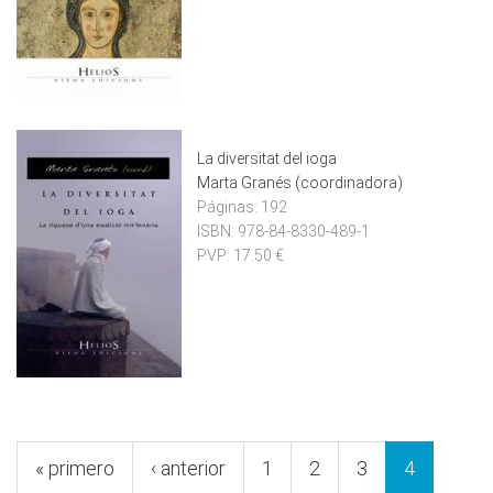
La diversitat del ioga
Marta Granés (coordinadora)
Páginas:
192
ISBN:
978-84-8330-489-1
PVP:
17.50 €
Pàgines
« primero
‹ anterior
1
2
3
4