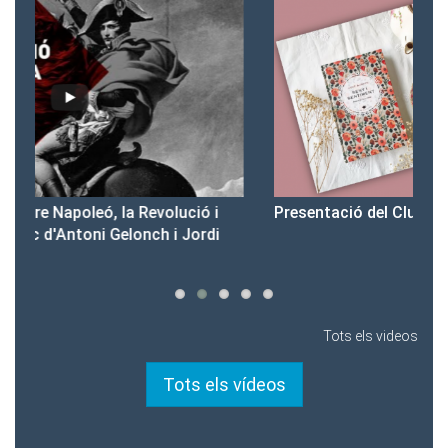
Presentació del Club Victòria
Pr
Tots els videos
Tots els vídeos