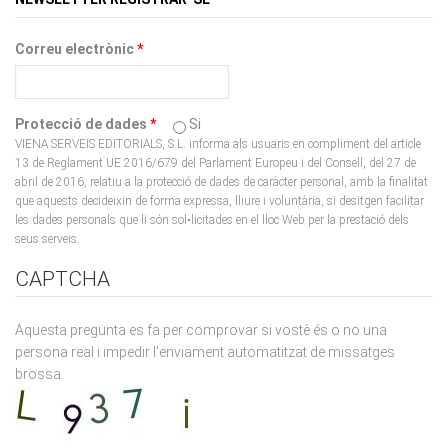
Correu electrònic
*
Protecció de dades
*
Si
VIENA SERVEIS EDITORIALS, S.L. informa als usuaris en compliment del article
13 de Reglament UE 2016/679 del Parlament Europeu i del Consell, del 27 de
abril de 2016, relatiu a la protecció de dades de caràcter personal, amb la finalitat
que aquests decideixin de forma expressa, lliure i voluntària, si desitgen facilitar
les dades personals que li són sol•licitades en el lloc Web per la prestació dels
seus serveis.
CAPTCHA
Aquesta pregunta es fa per comprovar si vostè és o no una
persona real i impedir l'enviament automatitzat de missatges
brossa.
What code is in the image?
*