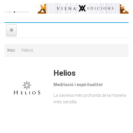
Vés al contingut
INICI
Inici
Helios
NOSALTRES
Helios
DISTRIBUÏDORA
Meditació i espiritualitat
PREMIS
La saviesa més profunda de la manera
més senzilla.
CONTACTE