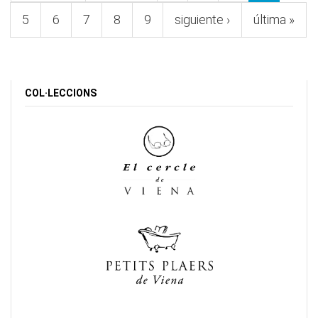
5
6
7
8
9
siguiente ›
última »
COL·LECCIONS