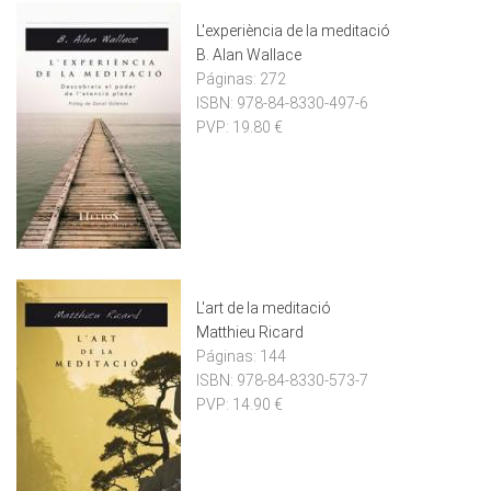
L'experiència de la meditació
B. Alan Wallace
Páginas:
272
ISBN:
978-84-8330-497-6
PVP:
19.80 €
L'art de la meditació
Matthieu Ricard
Páginas:
144
ISBN:
978-84-8330-573-7
PVP:
14.90 €