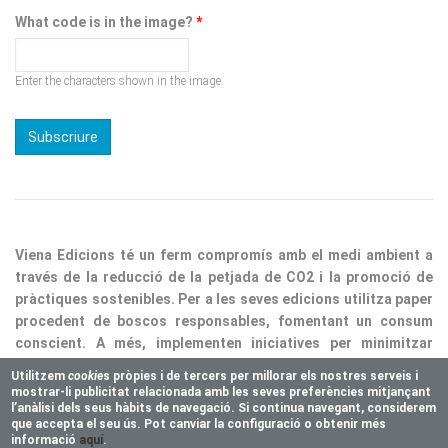
Enter the characters shown in the image.
Viena Edicions té un ferm compromís amb el medi ambient a
través de la reducció de la petjada de CO2 i la promoció de
pràctiques sostenibles. Per a les seves edicions utilitza paper
procedent de boscos responsables, fomentant un consum
conscient. A més, implementen iniciatives per minimitzar
residus i optimitzar processos, consolidant així la nostra
responsabilitat ecològica.
Utilitzem
cookie
s pròpies i de tercers per millorar els nostres serveis i
mostrar-li publicitat relacionada amb les seves preferències mitjançant
Copyright © 2025 Vienaeditorial.com. All rights reserved
l’anàlisi dels seus hàbits de navegació. Si continua navegant, considerem
Responsive theme, developed by
easy&WEB
que accepta el seu ús. Pot canviar la configuració o obtenir més
informació
aquí
.