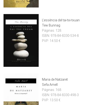
L'essència del tai-txi-txuan
Tew Bunnag
Páginas:
128
ISBN:
978-84-8330-534-8
PVP:
14.50 €
Maria de Natzaret
Sefa Amell
Páginas:
168
ISBN:
978-84-8330-498-3
PVP:
13.50 €