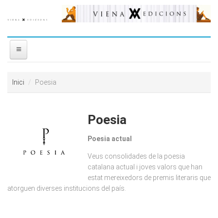
Vés al contingut
INICI
Inici
Poesia
NOSALTRES
Poesia
DISTRIBUÏDORA
Poesia actual
PREMIS
Veus consolidades de la poesia
catalana actual i joves valors que han
CONTACTE
estat mereixedors de premis literaris que
atorguen diverses institucions del país.