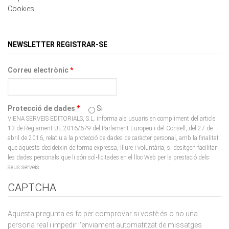
NEWSLETTER REGISTRAR-SE
Correu electrònic
*
Protecció de dades
*
Si
VIENA SERVEIS EDITORIALS, S.L. informa als usuaris en compliment del article
13 de Reglament UE 2016/679 del Parlament Europeu i del Consell, del 27 de
abril de 2016, relatiu a la protecció de dades de caràcter personal, amb la finalitat
que aquests decideixin de forma expressa, lliure i voluntària, si desitgen facilitar
les dades personals que li són sol•licitades en el lloc Web per la prestació dels
seus serveis.
CAPTCHA
Aquesta pregunta es fa per comprovar si vostè és o no una
persona real i impedir l'enviament automatitzat de missatges
brossa.