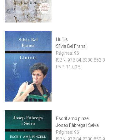
Lluíííís
Sílvia Bel Fransi
Páginas:
96
ISBN:
978-84-8330-852-3
PVP:
11.00 €
Escrit amb pinzell
Josep Fàbrega i Selva
Páginas:
96
ISBN:
978-84-8330-850-9