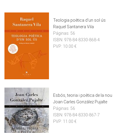
Teologia poètica d'un sol ús
Raquel Santanera Vila
Páginas:
56
ISBN:
978-84-8330-868-4
PVP:
10.00 €
Esbós, teoria i poètica de la nou
Joan Carles González Pujalte
Páginas:
56
ISBN:
978-84-8330-867-7
PVP:
11.00 €