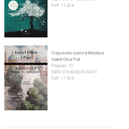
PVP:
11.00 €
Crepuscles sobre el Moldava
Isabel Oliva Prat
Páginas:
72
ISBN:
978-84-8330-849-3
PVP:
11.00 €
Pàgines