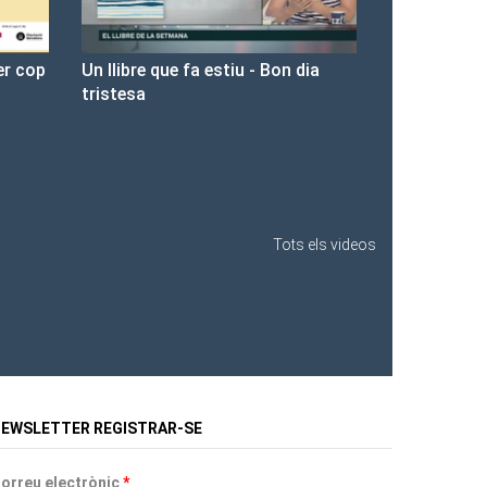
n dia
Presentació de Les Fures a la
Llibreria Ona.
Tots els videos
EWSLETTER REGISTRAR-SE
orreu electrònic
*