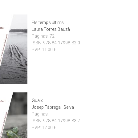
Els temps últims
Laura Torres Bauzà
Páginas:
72
ISBN:
978-84-17998-82-0
PVP:
11.00 €
Guaix
Josep Fàbrega i Selva
Páginas:
ISBN:
978-84-17998-83-7
PVP:
12.00 €