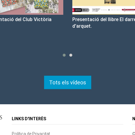
sentació del llibre El darrer cop
Un llibre que fa estiu - Bo
rquet.
tristesa
Tots els vídeos
LINKS D'INTERÈS
N
Política de Privacitat
C
Contacte
Mapa del lloc
Cookies