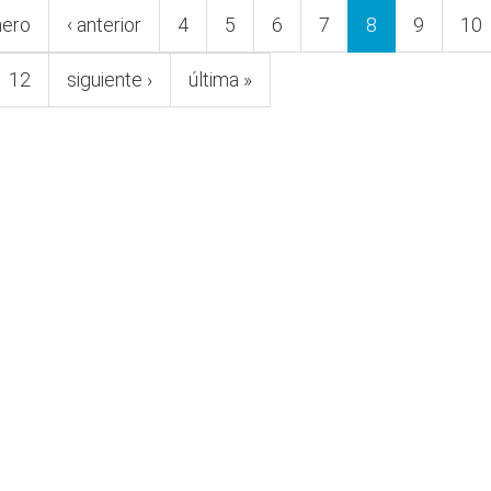
mero
‹ anterior
4
5
6
7
8
9
10
12
siguiente ›
última »