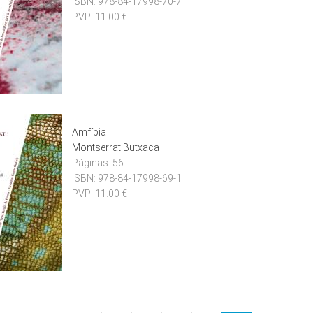
ISBN:
978-84-17998-70-7
PVP:
11.00 €
Amfíbia
Montserrat Butxaca
Páginas:
56
ISBN:
978-84-17998-69-1
PVP:
11.00 €
nes