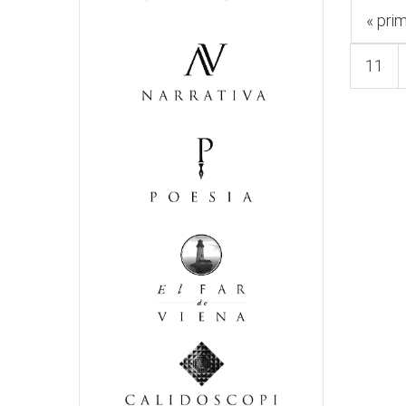
« pri
11