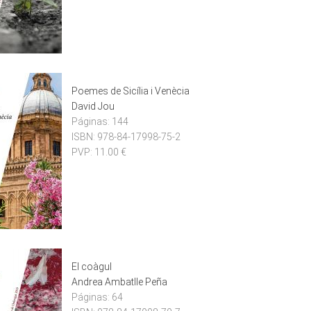
Poemes de Sicília i Venècia
David Jou
Páginas:
144
ISBN:
978-84-17998-75-2
PVP:
11.00 €
El coàgul
Andrea Ambatlle Peña
Páginas:
64