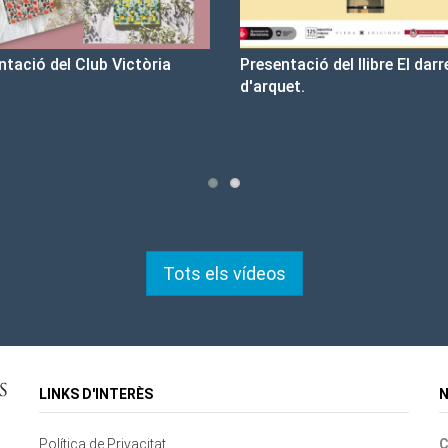
entació del llibre El darrer cop
Un llibre que fa estiu - Bon
quet.
tristesa
Tots els vídeos
LINKS D'INTERÈS
N
Política de Privacitat
C
Contacte
Mapa del lloc
Cookies