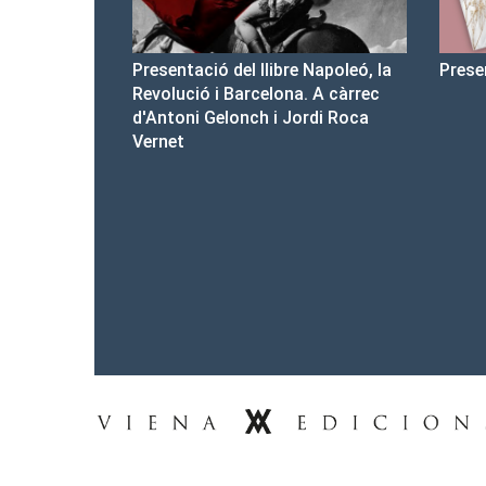
e Napoleó, la
Presentació del Club Victòria
Pres
a. A càrrec
d'ar
Jordi Roca
Tel.: 93-453.55.00
premsa@vienaedicions.com
viena@vienaedicions.com