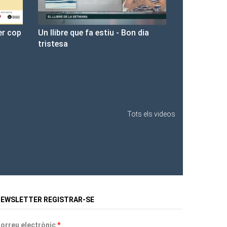
 dia
Presentació de Les Fures a la
Llibreria Ona.
Tots els videos
EWSLETTER REGISTRAR-SE
orreu electrònic
*