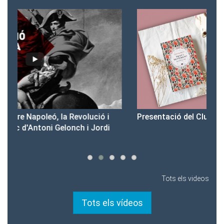
Presentació del Club Victòria
Pr
Tots els videos
Tots els vídeos