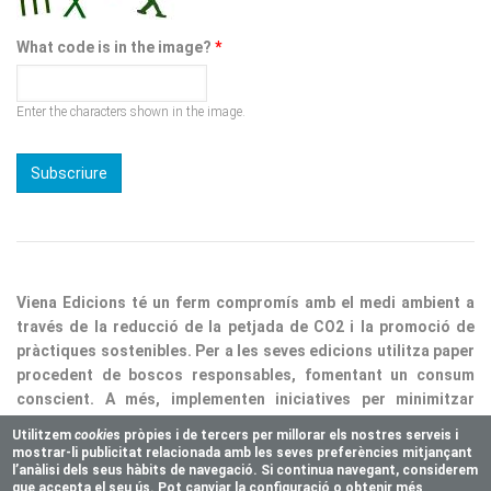
What code is in the image?
*
Enter the characters shown in the image.
Viena Edicions té un ferm compromís amb el medi ambient a
través de la reducció de la petjada de CO2 i la promoció de
pràctiques sostenibles. Per a les seves edicions utilitza paper
procedent de boscos responsables, fomentant un consum
conscient. A més, implementen iniciatives per minimitzar
residus i optimitzar processos, consolidant així la nostra
responsabilitat ecològica.
Utilitzem
cookie
s pròpies i de tercers per millorar els nostres serveis i
mostrar-li publicitat relacionada amb les seves preferències mitjançant
Copyright © 2025 Vienaeditorial.com. All rights reserved
l’anàlisi dels seus hàbits de navegació. Si continua navegant, considerem
Responsive theme, developed by
easy&WEB
que accepta el seu ús. Pot canviar la configuració o obtenir més