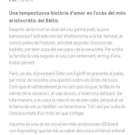
PVP:
19.00 €
Una tempestuosa història d’amor en l’ocàs del món
aristocràtic del Bàltic
Després de la mort en duel del seu germà petit, la jove
baronessa Fastrade von der Warthe torna a la llar familiar, el
ruïnós palau de Paduren, envoltat de prats i boscos de
bedolls, per tenir cura del seu pare i de la seva tieta. Per a tota
la família la vida segueix el seu curs lentament, enmig d’una
tristor pesant.
Però, un dia, el jove baró Dietz von Egloff es presenta al palau
per mirar de resoldre una qüestió sobre els límits del bosc.
Com que el vell terratinent ja no se’n pot ocupar, la filla es fa
càrrec de la situació i, al cap de poc, s’enamora del baró. De
tota manera, a la casa la relació no és ben vista, perquè el veí
té fama de ser un faldiller i un tarambana. Tot i així per a ella és
l’única sortida d’un món en què s’ofega.
Aquesta és una de les novel·les més ambicioses d’Eduard
von Keyserling, que tan bé va saber descriure el trànsit entre el