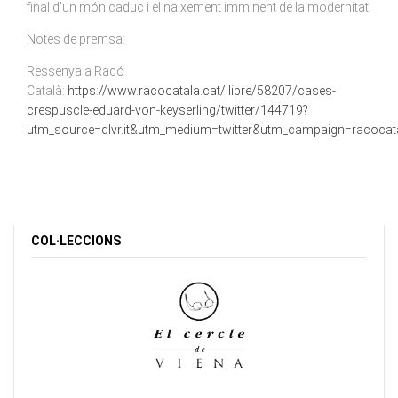
final d’un món caduc i el naixement imminent de la modernitat.
Notes de premsa:
Ressenya a Racó
Català:
https://www.racocatala.cat/llibre/58207/cases-
crespuscle-eduard-von-keyserling/twitter/144719?
utm_source=dlvr.it&utm_medium=twitter&utm_campaign=racocat
COL·LECCIONS