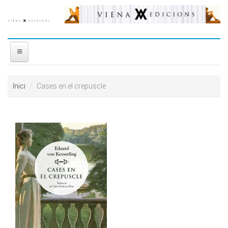
Vés al contingut
INICI
Inici
Cases en el crepuscle
NOSALTRES
DISTRIBUÏDORA
PREMIS
CONTACTE