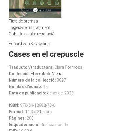
Fitxa de premsa
Llegeix-ne un fragment
Coberta en alta resolució
Eduard von Keyserling
Cases en el crepuscle
Traductor/traductora:
Clara Formosa
Col·lecció:
El cercle de Viena
Número de la col·lecció:
0097
Nombre d'edició:
1a
Data de publicació:
gener del 2023
ISBN:
978-84-18908-73-6
Format:
14,3 x 21,5 cm
Pàgines:
200
Enquadernació:
Rústica cosida