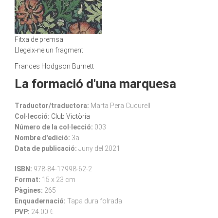
Fitxa de premsa
Llegeix-ne un fragment
Frances Hodgson Burnett
La formació d'una marquesa
Traductor/traductora:
Marta Pera Cucurell
Col·lecció:
Club Victòria
Número de la col·lecció:
003
Nombre d'edició:
3a
Data de publicació:
Juny del 2021
ISBN:
978-84-17998-62-2
Format:
15 x 23 cm
Pàgines:
265
Enquadernació:
Tapa dura folrada
PVP:
24.00 €