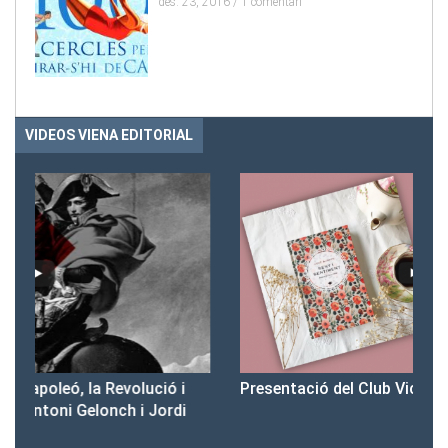
des. 23, 2016 /
1 comentari
VIDEOS VIENA EDITORIAL
Presentació del Club Victòria
Pr