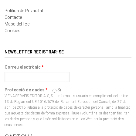
Política de Privacitat
Contacte
Mapa del lloc
Cookies
NEWSLETTER REGISTRAR-SE
Correu electrònic
*
Protecció de dades
*
Si
VIENA SERVEIS EDITORIALS, S.L. informa als usuaris en compliment del article
13 de Reglament UE 2016/679 del Parlament Europeu i del Consell, del 27 de
abril de 2016, relatiu a la protecció de dades de caràcter personal, amb la finalitat
que aquests decideixin de forma expressa, lliure i voluntària, si desitgen facilitar
les dades personals que li són sol•licitades en el lloc Web per la prestació dels
seus serveis.
CAPTCHA