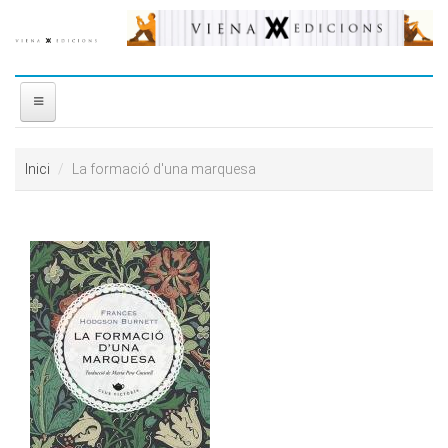
Vés al contingut
INICI
Inici
La formació d'una marquesa
NOSALTRES
DISTRIBUÏDORA
PREMIS
CONTACTE