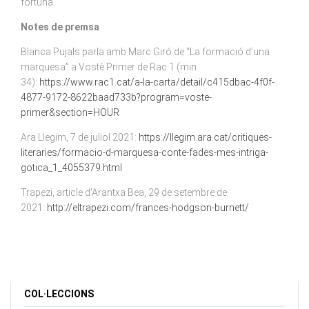
fortuna.
Notes de premsa
Blanca Pujals parla amb Marc Giró de “La formació d’una
marquesa” a Vostè Primer de Rac 1 (min
34):
https://www.rac1.cat/a-la-carta/detail/c415dbac-4f0f-
4877-9172-8622baad733b?program=voste-
primer&section=HOUR
Ara Llegim, 7 de juliol 2021:
https://llegim.ara.cat/critiques-
literaries/formacio-d-marquesa-conte-fades-mes-intriga-
gotica_1_4055379.html
Trapezi, article d'Arantxa Bea, 29 de setembre de
2021:
http://eltrapezi.com/frances-hodgson-burnett/
COL·LECCIONS