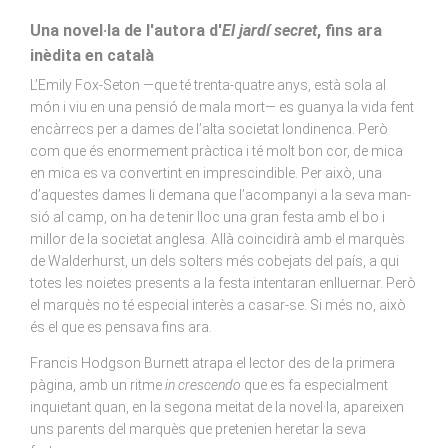
Una novel·la de l'autora d'
El jardí secret
, fins ara
inèdita en català
L’Emily Fox-Seton —que té trenta-quatre anys, està sola al
món i viu en una pensió de mala mort— es guanya la vida fent
encàrrecs per a dames de l’alta societat londinenca. Però
com que és enormement pràctica i té molt bon cor, de mica
en mica es va convertint en imprescindible. Per això, una
d’aquestes dames li demana que l’acompanyi a la seva man­
sió al camp, on ha de tenir lloc una gran festa amb el bo i
millor de la societat anglesa. Allà coincidirà amb el marquès
de Walderhurst, un dels solters més cobejats del país, a qui
totes les noietes presents a la festa intentaran enlluernar. Però
el marquès no té especial interès a casar-se. Si més no, això
és el que es pensava fins ara.
Francis Hodgson Burnett atrapa el lector des de la primera
pàgina, amb un ritme
in crescendo
que es fa especialment
inquietant quan, en la segona meitat de la novel·la, aparei­xen
uns parents del marquès que pretenien heretar la seva