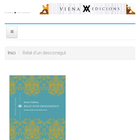
Vés al contingut
INICI
Inici
Relat d'un desconegut
NOSALTRES
DISTRIBUÏDORA
PREMIS
CONTACTE