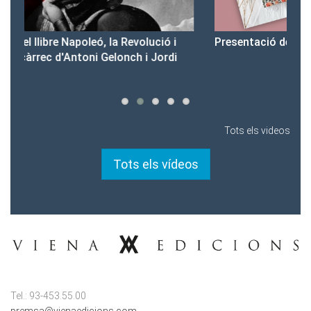
Presentació del Club Victòria
Pr
Tots els videos
Tots els vídeos
Tel.: 93-453.55.00
premsa@vienaedicions.com
viena@vienaedicions.com