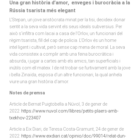
Una gran història d’amor, enveges i burocràcia a la
Rússia tsarista més elegant
L’Stepan, un jove aristòcrata minat per la tisi, decideix donar
sentit a la seva vida servint els seus ideals subversius. Per
això s’infiltra com lacai a casa de l’Orlov, un funcionari del
règim tsarista, fill del cap de policia. L’Orlov és un home
intel·ligent i cultivat, però sense cap mena de moral. La seva
vida consisteix a complir amb una feina burocràtica i
absurda, i jugar a cartes amb els amics, tan superficials i
inútils com ell mateix. I de nit trobar-se furtivament amb la jove
i bella Zinaïda, esposa d’un altre funcionari, la qual anhela
viure una gran història d’amor.
Notes de premsa
Article de Bernat Puigtobella a Núvol, 3 de gener de
2022:
https://www.nuvol.com/llibres/petits-plaers-amb-
txekhov-223407
Article a Eix Diari, de Teresa Costa-Gramunt, 24 de gener de
2022:
https://www.eixdiari.cat/opinio/doc/99014/relat-dun-