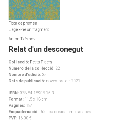
Fitxa de premsa
Llegeix-ne un fragment
Anton Txèkhov
Relat d'un desconegut
Col·lecció:
Petits Plaers
Número de la col·lecció:
22
Nombre d'edició:
3a
Data de publicació:
novembre del 2021
ISBN:
978-84-18908-16-3
Format:
11,5 x 18 cm
Pàgines:
184
Enquadernació:
Rústica cosida amb solapes
PVP:
16.00 €