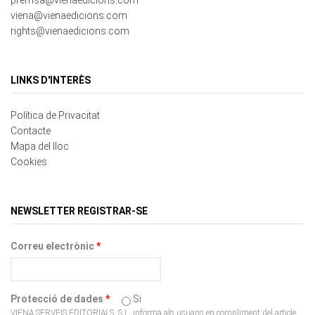
rights@vienaedicions.com
LINKS D'INTERÈS
Política de Privacitat
Contacte
Mapa del lloc
Cookies
NEWSLETTER REGISTRAR-SE
Correu electrònic
*
Protecció de dades
*
Si
VIENA SERVEIS EDITORIALS, S.L. informa als usuaris en compliment del article
13 de Reglament UE 2016/679 del Parlament Europeu i del Consell, del 27 de