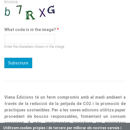
brossa.
What code is in the image?
*
Enter the characters shown in the image.
Viena Edicions té un ferm compromís amb el medi ambient a
través de la reducció de la petjada de CO2 i la promoció de
pràctiques sostenibles. Per a les seves edicions utilitza paper
procedent de boscos responsables, fomentant un consum
conscient. A més, implementen iniciatives per minimitzar
Utilitzem
cookie
s pròpies i de tercers per millorar els nostres serveis i
residus i optimitzar processos, consolidant així la nostra