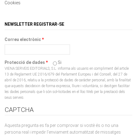
Cookies
NEWSLETTER REGISTRAR-SE
Correu electrònic
*
Protecció de dades
*
Si
VIENA SERVEIS EDITORIALS, S.L. informa als usuaris en compliment del article
13 de Reglament UE 2016/679 del Parlament Europeu i del Consell, del 27 de
abril de 2016, relatiu a la protecció de dades de caràcter personal, amb la finalitat
que aquests decideixin de forma expressa, lliure i voluntària, si desitgen facilitar
les dades personals que li són sol•licitades en el lloc Web per la prestació dels
seus serveis.
CAPTCHA
Aquesta pregunta es fa per comprovar si vostè és o no una
persona real i impedir l'enviament automatitzat de missatges