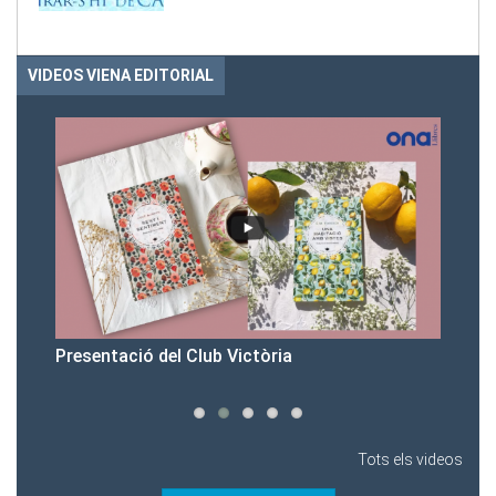
VIDEOS VIENA EDITORIAL
Presentació del Club Victòria
Pr
Tots els videos